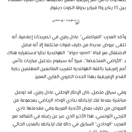
بنهائيات كأس أمم إفريقيا المقرر تنظيمها خلال الفترة الممتدة
بين 13 يناير و11 فبراير بدولة الكوت ديفوار.
وأكد المدرب “المراكشي” عادل رمزي في تصريحات إعلامية، أنه
تلقى عروض عديدة من طرف قنوات مختلفة إلا أنه فضل
الاشتغال مع قناة “zigo sport” الهولندية نظرا لاستقراره هناك
بـ “الأراضي المنخفضة”، مبرزا أنه سيقوم بتحليل مباريات كأس
أمم إفريقيا باللغة الهولندية لتقريب المتابعين المهتمين بكرة
القدم الإفريقية بهذا الحدث الكروي القاري المميز.
وفي سياق متصل، كان الإطار الوطني عادل رمزي، قد توصل
مباشرة بعدما فك ارتباطه بنادي الوداد الرياضي بمجموعة من
العروض من طرف بعض الأندية العربية وفي مقدمتها نادي
الترجي التونسي، هذا الأخير الذي عبر عن رغبته في التعاقد مع
المدرب “الودادي” السابق في حالة فك ارتباطه بالمدرب الحالي