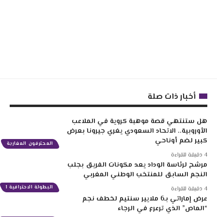
أخبار ذات صلة
هل ستنتهي قصة موهبة كروية في الملاعب
الأوروبية.. الاتحاد السعودي يغري جيرونا بعرض
كبير لضم أوناحي
المحترفون المغاربة
4 دقيقة للقراءة
مرشح لرئاسة الوداد يعد مكونات الفريق بجلب
النجم السابق للمنتخب الوطني المغربي
البطولة الاحترافية 1
4 دقيقة للقراءة
عرض إماراتي بـ6 ملايير سنتيم لخطف نجم
“الماص” الذي ترعرع في الرجاء