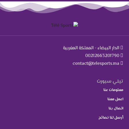
الدار البيضاء - المملكة المغربية
00212663201790
contact@telesports.ma
تيلي سبورت
معلومات عنا
اعمل معنا
اتصال بنا
أرسل لنا نصائح