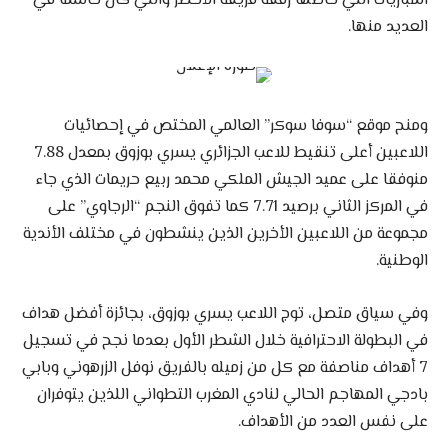
المباريات التي خاضها رفقة فريقه الأخضر والتي كان حاسما في
العديد منها.
ومنح موقع “سوفا سوكر” العالمي المختص في إحصائيات
اللاعبين أعلى تنقيط للاعب الجزائري يسري بوزوق بمعدل 7.88
منوفقا على عميد الجيش الملكي محمد ربيع حريمات الذي جاء
في المركز الثاني برصيد 7.71 كما تفوق النجم “الرجاوي” على
مجموعة من اللاعبين الأخرين الذين ينشطون في مختلف الأندية
الوطنية.
وفي سياق متصل، توج اللاعب يسري بوزوق، بجائزة أفضل هداف
في البطولة الاحترافية خلال الشطر الأول بعدما نجح في تسجيل
7 أهداف مناصفة مع كل من زميله بالفريق نوفل الزرهوني وبابي
بادجي المهاجم الحالي لنادي المغرب التطواني اللذين يتوفران
على نفس العدد من الأهداف.