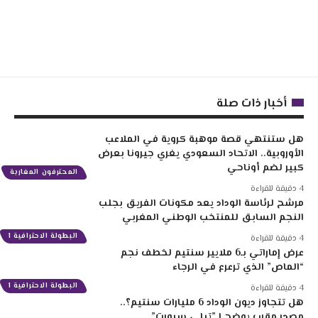
أخبار ذات صلة
هل ستنتهي قصة موهبة كروية في الملاعب
الأوروبية.. الاتحاد السعودي يغري جيرونا بعرض
كبير لضم أوناحي
المحترفون المغاربة
4 دقيقة للقراءة
مرشح لرئاسة الوداد يعد مكونات الفريق بجلب
النجم السابق للمنتخب الوطني المغربي
البطولة الاحترافية 1
4 دقيقة للقراءة
عرض إماراتي بـ6 ملايير سنتيم لخطف نجم
“الماص” الذي ترعرع في الرجاء
البطولة الاحترافية 1
4 دقيقة للقراءة
هل تتجاوز ديون الوداد 6 مليارات سنتيم؟..
مصدر مقرب يوضح لـ”تيلي سبورت”