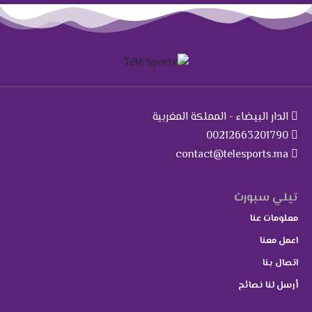
الدار البيضاء - المملكة المغربية
00212663201790
contact@telesports.ma
تيلي سبورت
معلومات عنا
اعمل معنا
اتصال بنا
أرسل لنا نصائح