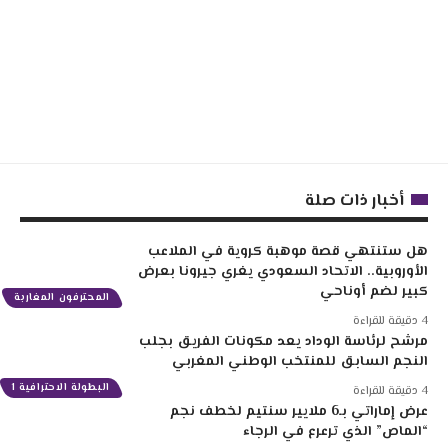
أخبار ذات صلة
هل ستنتهي قصة موهبة كروية في الملاعب
الأوروبية.. الاتحاد السعودي يغري جيرونا بعرض
كبير لضم أوناحي
المحترفون المغاربة
4 دقيقة للقراءة
مرشح لرئاسة الوداد يعد مكونات الفريق بجلب
النجم السابق للمنتخب الوطني المغربي
البطولة الاحترافية 1
4 دقيقة للقراءة
عرض إماراتي بـ6 ملايير سنتيم لخطف نجم
“الماص” الذي ترعرع في الرجاء