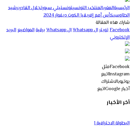
الرئيسية
المغرب
المنتخب التونسي
تونس
تيلي سبورت
جلال القادري
رشيد
الطاوسي
كأس أمم إفريقيا الكوت ديفوار 2024
شارك هذه المقالة
Facebook
تويتر
ال Whatsapp
ال Whatsapp
برقية
المواضيع
البريد
الإلكتروني
Facebook
مثل
Instagram
اتبع
يوتيوب
الاشتراك
أخبار Google
اتبع
أخر الأخبار
البطولة الاحترافية 1