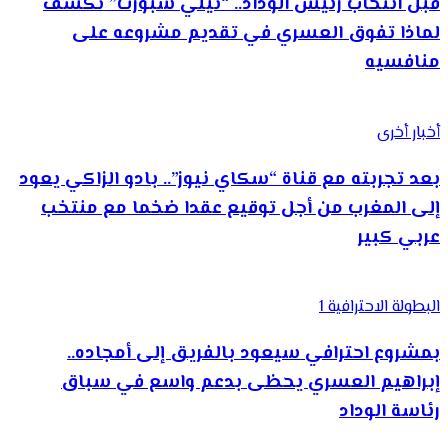
قبل انتخاب رئيس الوداد.. “تيلي سبورت” تكشف
لماذا تفوق العسري في تقديم مشروعه على
منافسيه
أخبار أخرى
بعد تجربته مع قناة “سكاي نيوز”.. بادو الزاكي يعود
إلى المغرب من أجل توقيع عقدا ضخما مع منتخب
عربي كبير
البطولة الاحترافية 1
بمشروع احترافي سيعود بالفريق إلى أمجاده..
إبراهيم العسري يحظى بدعم واسع في سباق
رئاسة الوداد