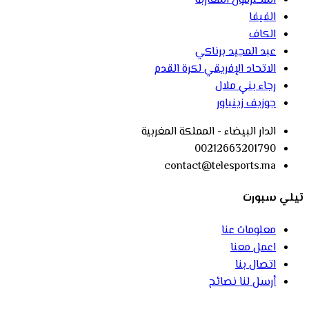
المحترفون المغاربة
الفيفا
الكاف
عبد المجيد برناكي
الاتحاد الإفريقي لكرة القدم
رجاء بني ملال
جوزيف زينباور
الدار البيضاء - المملكة المغربية
00212663201790
contact@telesports.ma
تيلي سبورت
معلومات عنا
اعمل معنا
اتصال بنا
أرسل لنا نصائح