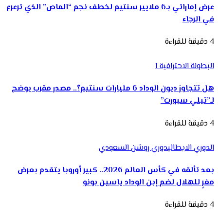
عرض إماراتي بـ6 ملايير سنتيم لخطف نجم “الماص” الذي ترعرع
في الرجاء
4 دقيقة للقراءة
البطولة الاحترافية 1
هل تتجاوز ديون الوداد 6 مليارات سنتيم؟.. مصدر مقرب يوضح
لـ”تيلي سبورت”
4 دقيقة للقراءة
الدوري الايطالي
دوري روشن السعودي
بعد تألقه في كأس العالم 2026.. كبير أوروبا يتقدم بعرض
مغرٍ للهلال لضم إبن الوداد ياسين بونو
4 دقيقة للقراءة