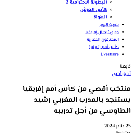
البطولة الاحترافية 2
كأس العرش
الهواة
حديث اليوم
دوري أبطال إفريقيا
المحترفون المغاربة
كأس أمم إفريقيا
L’vestiaire
تابعنا
أخبار أخرى
منتخب أقصي من كأس أمم إفريقيا
يستنجد بالمدرب المغربي رشيد
الطاوسي من أجل تدريبه
25 يناير 2024