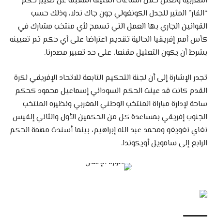
المغربية وتعلن خلال الساعات القليلة المقبلة عن تغيير حكم
“الفار” المثير للجدل الكونغولي جون جاك ندلا، وذلك حسب
القوانين الجاري بها العمل التي تسمح لأي منتخب مشارك في
كأس أمم إفريقيا الحالية تقديم اعتراضا على أي حكم تم تعيينه
بشرط أن يكون التعليل مقنعا، على حد تعبير مصدرنا.
تجدر الإشارة إلى أن لجنة التحكيم التابعة للاتحاد الإفريقي لكرة
القدم كانت قد عينت الحكم السوداني إسماعيل محمود كحكم
ساحة لإدارة مباراة المنتخب الوطني المغربي ونظيره المنتخب
الجنوب إفريقي بمساعدة كل من الحكمين الأول والثاني إلفيس
نغاي نغويغو ومحمد عبد الله إبراهيم، بينما أسندت مهمة الحكم
الرابع إلى سامويل أويكوندا.