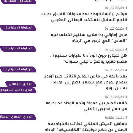
المحترفون المغاربة
4 دقيقة للقراءة
مرشح لرئاسة الوداد يعد مكونات الفريق بجلب
النجم السابق للمنتخب الوطني المغربي
البطولة الاحترافية 1
4 دقيقة للقراءة
عرض إماراتي بـ6 ملايير سنتيم لخطف نجم
“الماص” الذي ترعرع في الرجاء
البطولة الاحترافية 1
4 دقيقة للقراءة
هل تتجاوز ديون الوداد 6 مليارات سنتيم؟..
مصدر مقرب يوضح لـ”تيلي سبورت”
البطولة الاحترافية 1
4 دقيقة للقراءة
بعد تألقه في كأس العالم 2026.. كبير أوروبا
يتقدم بعرض مغرٍ للهلال لضم إبن الوداد
الدوري الايطالي
ياسين بونو
دوري روشن السعودي
4 دقيقة للقراءة
خلاف قديم بين عموتة ونجم الوداد قد يحرمه
من حمل قميص الأهلي
الدوري المصري الممتاز
3 دقيقة للقراءة
جماهير الجيش الملكي تطالب بالحياد بعد
الإعلان عن حكم مواجهة “الكلاسيكو” الوداد