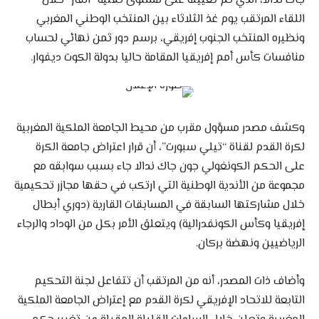
جاك ندالا، الذي تم تعيينه على مستوى تقنية “الفار” خلال
اللقاء المرتقب يوم غذ الثلاثاء بين المنتخب الوطني المغربي
ونظيره المنتخب الجنوب إفريقي، برسم دور ثمن نهائي لحساب
منافسات كأس أمم إفريقيا المقامة حاليا بدولة الكوت ديفوار.
وكشف مصدر مسؤول مقرب من محيط الجامعة الملكية المغربية
لكرة القدم لقناة “تيلي سبورت”، أن قرار اعتراض جامعة الكرة
على الحكم الكونغولي جون جاك ندالا جاء بسبب سوابقه مع
مجموعة من الأندية الوطنية التي ارتكب في حقها مجازر تحكيمية
خلال مشاركتها السابقة في المسابقات القارية (دوري أبطال
إفريقيا وكأس الكونفدرالية) ويتعلق الأمر بكل من الوداد والرجاء
الرياضيين ونهضة بركان.
وأضاف ذات المصدر، أنه من المرتقب أن تتفاعل لجنة التحكيم
التابعة للاتحاد الإفريقي لكرة القدم مع إعتراض الجامعة الملكية