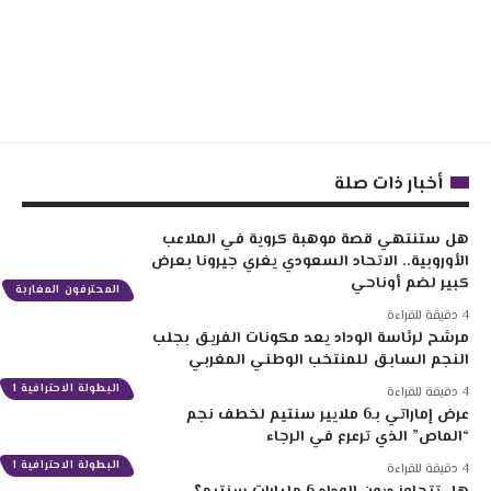
أخبار ذات صلة
هل ستنتهي قصة موهبة كروية في الملاعب
الأوروبية.. الاتحاد السعودي يغري جيرونا بعرض
كبير لضم أوناحي
المحترفون المغاربة
4 دقيقة للقراءة
مرشح لرئاسة الوداد يعد مكونات الفريق بجلب
النجم السابق للمنتخب الوطني المغربي
البطولة الاحترافية 1
4 دقيقة للقراءة
عرض إماراتي بـ6 ملايير سنتيم لخطف نجم
“الماص” الذي ترعرع في الرجاء
البطولة الاحترافية 1
4 دقيقة للقراءة