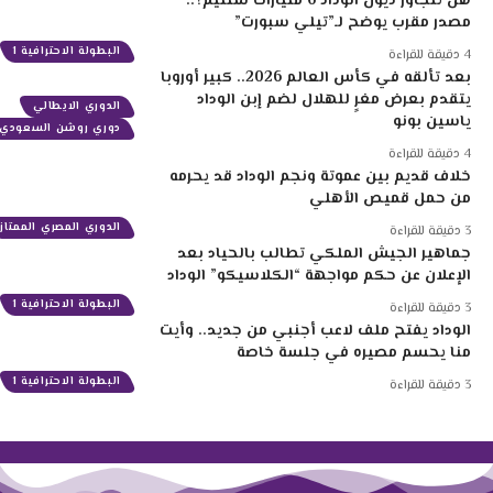
هل تتجاوز ديون الوداد 6 مليارات سنتيم؟..
مصدر مقرب يوضح لـ”تيلي سبورت”
البطولة الاحترافية 1
4 دقيقة للقراءة
بعد تألقه في كأس العالم 2026.. كبير أوروبا
يتقدم بعرض مغرٍ للهلال لضم إبن الوداد
الدوري الايطالي
ياسين بونو
دوري روشن السعودي
4 دقيقة للقراءة
خلاف قديم بين عموتة ونجم الوداد قد يحرمه
من حمل قميص الأهلي
الدوري المصري الممتاز
3 دقيقة للقراءة
جماهير الجيش الملكي تطالب بالحياد بعد
الإعلان عن حكم مواجهة “الكلاسيكو” الوداد
البطولة الاحترافية 1
3 دقيقة للقراءة
الوداد يفتح ملف لاعب أجنبي من جديد.. وأيت
منا يحسم مصيره في جلسة خاصة
البطولة الاحترافية 1
3 دقيقة للقراءة