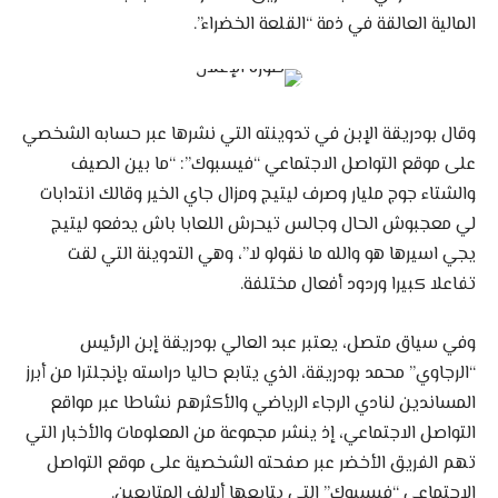
المالية العالقة في ذمة “القلعة الخضراء”.
وقال بودريقة الإبن في تدوينته التي نشرها عبر حسابه الشخصي
على موقع التواصل الاجتماعي “فيسبوك”: “ما بين الصيف
والشتاء جوج مليار وصرف ليتيج ومزال جاي الخير وقالك انتدابات
لي معجبوش الحال وجالس تيحرش اللعابا باش يدفعو ليتيج
يجي اسيرها هو والله ما نقولو لا”، وهي التدوينة التي لقت
تفاعلا كبيرا وردود أفعال مختلفة.
وفي سياق متصل، يعتبر عبد العالي بودريقة إبن الرئيس
“الرجاوي” محمد بودريقة، الذي يتابع حاليا دراسته بإنجلترا من أبرز
المساندين لنادي الرجاء الرياضي والأكثرهم نشاطا عبر مواقع
التواصل الاجتماعي، إذ ينشر مجموعة من المعلومات والأخبار التي
تهم الفريق الأخضر عبر صفحته الشخصية على موقع التواصل
الاجتماعي “فيسبوك” التي يتابعها ألالف المتابعين.