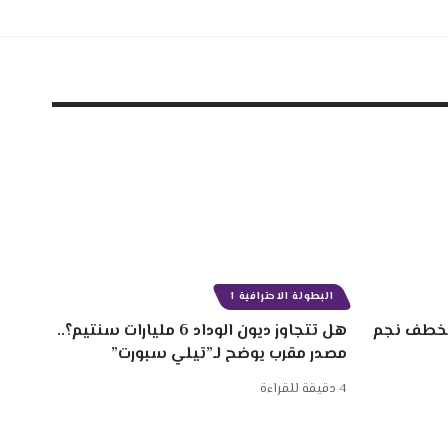
البطولة الاحترافية 1
 سنتيم لخطف نجم
هل تتجاوز ديون الوداد 6 مليارات سنتيم؟..
مصدر مقرب يوضح لـ”تيلي سبورت”
4 دقيقة للقراءة