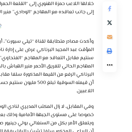
خلالها اللاعب حمزة الهنوري إلى “القلعة الحم
إلى جانب تعاقده مع المهاجم “الودادي” منير ا
وأكدت مصادر متطابقة لقناة “تيلي سبورت”، أن 
سنتيم مقابل التعاقد مع المهاجم “الفتحاوي”
المهاجم الحالي للفريق الأحمر منير الهباش با
البرناكي الرفع من القيمة المذكورة سلفا مقاب
أن قيمته السوقية تبلغ 
اللاعبين.
وفي المقابل، لا زال المكتب المديري لنادي ا
خصوصا على مستوى الجبهة الأمامية وذلك بعد
ويتعلق الأمر بكل من السنغالي بولي جينيور ص
أن الرباعي المذكور سلفا تشبث بالبقاء رفقة ا