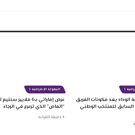
افية 1
البطولة الاحترافية 1
 الوداد يعد مكونات الفريق
عرض إماراتي بـ6 ملايير
 السابق للمنتخب الوطني
“الماص” الذي ترعرع في الرجاء
4 دقيقة للقراءة