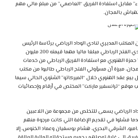
راء” مقابل استفادة الفريق “العاصمي” من مبلغ مالي مهم
لهباش بالمجان.
المكتب المديري لنادي الوداد الرياضي برئاسة الرئيس
المؤقت عبد المجيد البرناكي عرض على إدارة نادي الفتح الرباطي مبلغا ماليا مهما قيمته 200 مليون
 حمزة الهنوري مع استفادة الفريق الرباطي من خدمات
لمجان، مبرزة أن مسؤولي الفتح الرباطي طالبوا من مكتب
ل بيع عقد الهنوري خلال “الميركاتو” الشتوي الحالي سيما
500 مليون سنتيم حسب موقع “ترانسفير ماركت” المختص في أرقام وإحصائيات
لوداد الرياضي يسعى للتخلص من مجموعة من اللاعبين
ما فشلوا في تقديم الإضافة التي كانت مرجوة منهم
امبو، الشرقي البحري، هشام بوسفيان وعماد الخنوس، إلا
لفريق إلى غاية توصلهم بجميع مستحقاته المالية العالقة