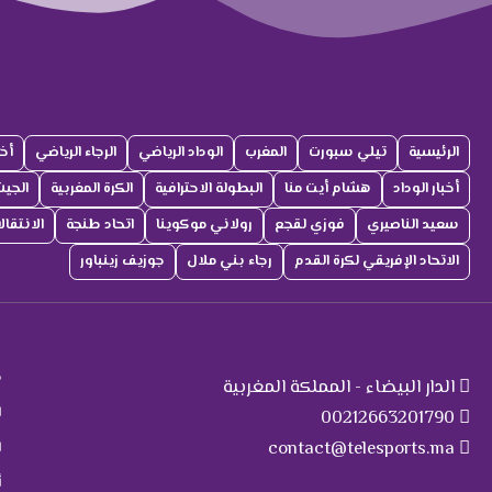
الرئيسية
تيلي سبورت
المغرب
الوداد الرياضي
الرجاء الرياضي
أخب
أخبار الوداد
هشام أيت منا
البطولة الاحترافية
الكرة المغربية
الجي
سعيد الناصيري
فوزي لقجع
رولاني موكوينا
اتحاد طنجة
الانتقا
الاتحاد الإفريقي لكرة القدم
رجاء بني ملال
جوزيف زينباور
ت
م
الدار البيضاء - المملكة المغربية
ا
00212663201790
contact@telesports.ma
ا
أ