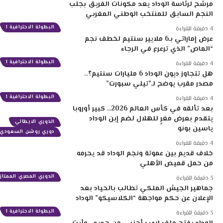
مرشح لرئاسة الوداد يعد مكونات الفريق بجلب
النجم السابق للمنتخب الوطني المغربي
البطولة الاحترافية 1
4 دقيقة للقراءة
عرض إماراتي بـ6 ملايير سنتيم لخطف نجم
“الماص” الذي ترعرع في الرجاء
البطولة الاحترافية 1
4 دقيقة للقراءة
هل تتجاوز ديون الوداد 6 مليارات سنتيم؟..
مصدر مقرب يوضح لـ”تيلي سبورت”
البطولة الاحترافية 1
4 دقيقة للقراءة
بعد تألقه في كأس العالم 2026.. كبير أوروبا
يتقدم بعرض مغرٍ للهلال لضم إبن الوداد
الدوري الايطالي
ياسين بونو
دوري روشن السعودي
4 دقيقة للقراءة
خلاف قديم بين عموتة ونجم الوداد قد يحرمه
من حمل قميص الأهلي
الدوري المصري الممتاز
3 دقيقة للقراءة
جماهير الجيش الملكي تطالب بالحياد بعد
الإعلان عن حكم مواجهة “الكلاسيكو” الوداد
البطولة الاحترافية 1
3 دقيقة للقراءة