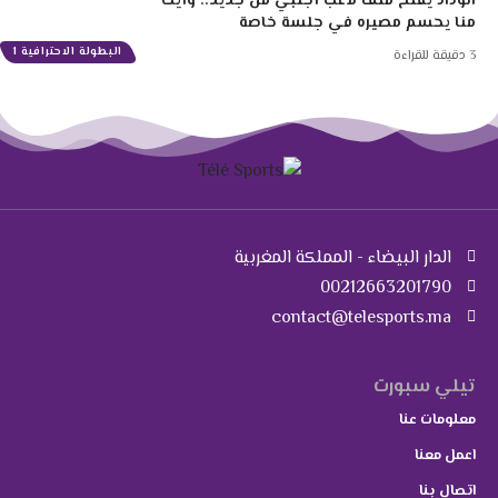
الوداد يفتح ملف لاعب أجنبي من جديد.. وأيت
منا يحسم مصيره في جلسة خاصة
البطولة الاحترافية 1
3 دقيقة للقراءة
الدار البيضاء - المملكة المغربية
00212663201790
contact@telesports.ma
تيلي سبورت
معلومات عنا
اعمل معنا
اتصال بنا