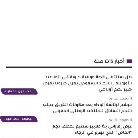
أخبار ذات صلة
هل ستنتهي قصة موهبة كروية في الملاعب
الأوروبية.. الاتحاد السعودي يغري جيرونا بعرض
كبير لضم أوناحي
المحترفون المغاربة
4 دقيقة للقراءة
مرشح لرئاسة الوداد يعد مكونات الفريق بجلب
النجم السابق للمنتخب الوطني المغربي
البطولة الاحترافية 1
4 دقيقة للقراءة
عرض إماراتي بـ6 ملايير سنتيم لخطف نجم
“الماص” الذي ترعرع في الرجاء