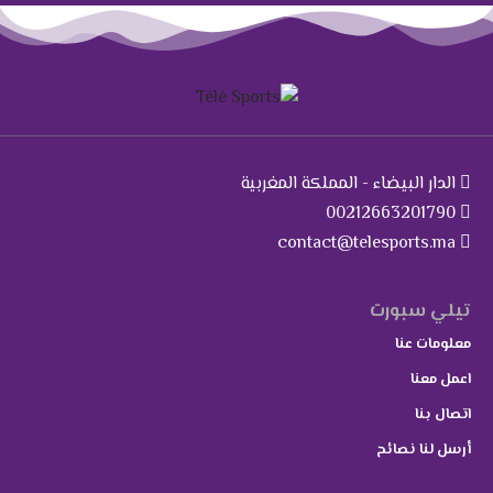
الدار البيضاء - المملكة المغربية
00212663201790
contact@telesports.ma
تيلي سبورت
معلومات عنا
اعمل معنا
اتصال بنا
أرسل لنا نصائح