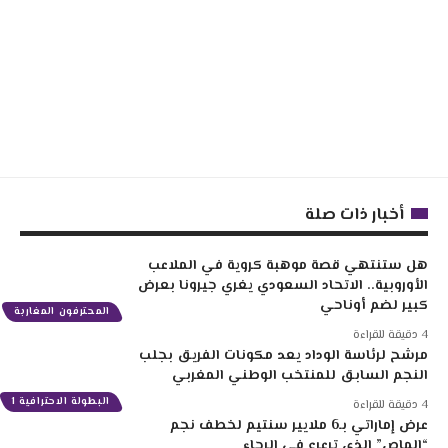
أخبار ذات صلة
هل ستنتهي قصة موهبة كروية في الملاعب
الأوروبية.. الاتحاد السعودي يغري جيرونا بعرض
كبير لضم أوناحي
المحترفون المغاربة
4 دقيقة للقراءة
مرشح لرئاسة الوداد يعد مكونات الفريق بجلب
النجم السابق للمنتخب الوطني المغربي
البطولة الاحترافية 1
4 دقيقة للقراءة
عرض إماراتي بـ6 ملايير سنتيم لخطف نجم
“الماص” الذي ترعرع في الرجاء