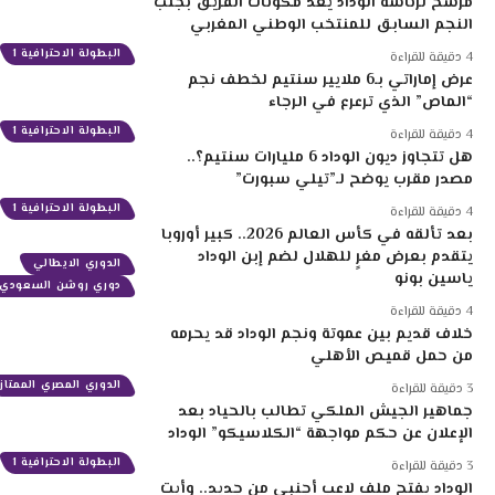
مرشح لرئاسة الوداد يعد مكونات الفريق بجلب
النجم السابق للمنتخب الوطني المغربي
البطولة الاحترافية 1
4 دقيقة للقراءة
عرض إماراتي بـ6 ملايير سنتيم لخطف نجم
“الماص” الذي ترعرع في الرجاء
البطولة الاحترافية 1
4 دقيقة للقراءة
هل تتجاوز ديون الوداد 6 مليارات سنتيم؟..
مصدر مقرب يوضح لـ”تيلي سبورت”
البطولة الاحترافية 1
4 دقيقة للقراءة
بعد تألقه في كأس العالم 2026.. كبير أوروبا
يتقدم بعرض مغرٍ للهلال لضم إبن الوداد
الدوري الايطالي
ياسين بونو
دوري روشن السعودي
4 دقيقة للقراءة
خلاف قديم بين عموتة ونجم الوداد قد يحرمه
من حمل قميص الأهلي
الدوري المصري الممتاز
3 دقيقة للقراءة
جماهير الجيش الملكي تطالب بالحياد بعد
الإعلان عن حكم مواجهة “الكلاسيكو” الوداد
البطولة الاحترافية 1
3 دقيقة للقراءة
الوداد يفتح ملف لاعب أجنبي من جديد.. وأيت