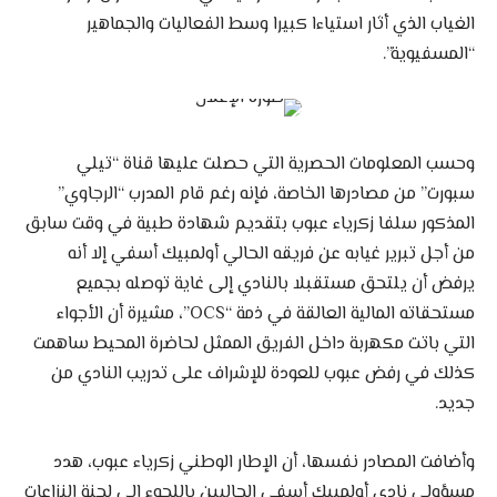
الغياب الذي أثار استياءا كبيرا وسط الفعاليات والجماهير
“المسفيوية”.
وحسب المعلومات الحصرية التي حصلت عليها قناة “تيلي
سبورت” من مصادرها الخاصة، فإنه رغم قام المدرب “الرجاوي”
المذكور سلفا زكرياء عبوب بتقديم شهادة طبية في وقت سابق
من أجل تبرير غيابه عن فريقه الحالي أولمبيك أسفي إلا أنه
يرفض أن يلتحق مستقبلا بالنادي إلى غاية توصله بجميع
مستحقاته المالية العالقة في ذمة “OCS”، مشيرة أن الأجواء
التي باتت مكهربة داخل الفريق الممثل لحاضرة المحيط ساهمت
كذلك في رفض عبوب للعودة للإشراف على تدريب النادي من
جديد.
وأضافت المصادر نفسها، أن الإطار الوطني زكرياء عبوب، هدد
مسؤولي نادي أولمبيك أسفي الحاليين باللجوء إلى لجنة النزاعات