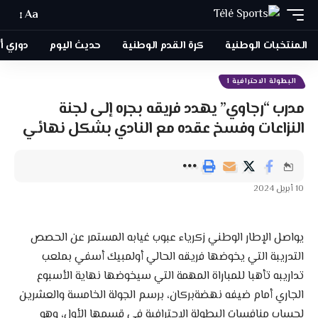
Aa
المنتخبات الوطنية
كرة القدم الوطنية
حديث اليوم
دوري أبطا
البطولة الاحترافية 1
مدرب “رجاوي” يهدد فريقه بجره إلى لجنة
النزاعات وفسخ عقده مع النادي بشكل نهائي
10 أبريل 2024
يواصل الإطار الوطني زكرياء عبوب غيابه المستمر عن الحصص
التدريبة التي يخوضها فريقه الحالي أولمبيك أسفي بملعب
تداريبه تأهبا للمباراة المهمة التي سيخوضها نهاية الأسبوع
الجاري أمام ضيفه نهضةبركان، برسم الجولة الخامسة والعشرين
لحساب منافسات البطولة الاحترافية في قسمها الأول، وهو