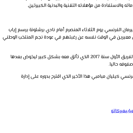
اته والاستفادة من مؤهلاته التقنية والبدنية الكبيرتين.
رمان الفرنسي يوم الثلاثاء المنصرم أمام نادي برشلونة برسم إياب
ماعي معبرين في الوقت نفسه عن رغبتهم في عودة نجم المنتخب الوطني
وفي المقابل، يعد اللاعب المغربي أشرف حكيمي منتوجا خالصا لنادي ريال مدريد الإسباني حيث لعب في جميع فئاته العمرية قبل أن يلتحق بالفريق الأول سنة 2017 الذي تألق معه بشكل كبير ليخوض بعدها
فوفه حاليا.
نسي كيليان مبامبي هذا الأخير الذي اقترح بدوره على إدارة
ابي
ميركاتو