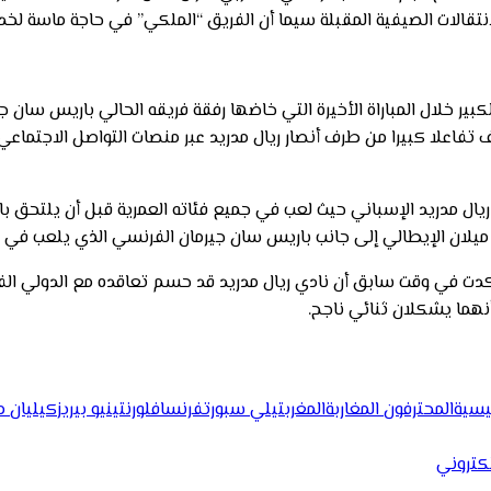
لانتقالات الصيفية المقبلة سيما أن الفريق “الملكي” في حاجة ماسة لخدم
ر خلال المباراة الأخيرة التي خاضها رفقة فريقه الحالي باريس سان جي
لف تفاعلا كبيرا من طرف أنصار ريال مدريد عبر منصات التواصل الاجت
ر ميلان الإيطالي إلى جانب باريس سان جيرمان الفرنسي الذي يلعب في ص
د أكدت في وقت سابق أن نادي ريال مدريد قد حسم تعاقده مع الدولي الفر
نهما يشكلان ثنائي ناجح.
ئيسية
المحترفون المغاربة
المغرب
تيلي سبورت
فرنسا
فلورنتينيو بيريز
كيليان مب
إلكتروني