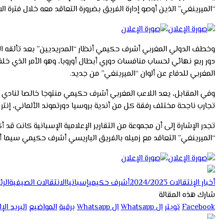
“الميرينغي” الذين أوصو إدارة الفريق بضرورة التعاقد معه خلال فترة ا
وخطف الدولي المغربي أشرف حكيمي أنظار “المدريديين” بعد تألقه الكبي
دور ربع نهائي لحساب منافسات دوري أبطال أوروبا، وهو الأمر الذي خ
المغربي للدفاع عن ألوان “الميرينغي” من جديد.
تجارب ناجحة مختلف رفقة كل من أندية بروسيا دورتموند الألماني، إنت
تجدر الإشارة إلى أن مجموعة من التقارير الإعلامية الإسبانية كانت ق
“الميرينغي” التعاقد مع زميله بالفريق الباريسي أشرف حكيمي سيما أ
أخبار الإنتقالات 2024/2023
أشرف حكيمي
إسبانيا
الانتقالات الصيفية
الر
شارك هذه المقالة
Facebook
تويتر
ال Whatsapp
ال Whatsapp
برقية
المواضيع
البريد ال