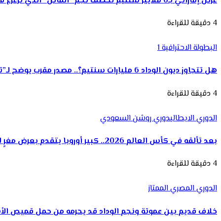
عرض إماراتي بـ6 ملايير سنتيم لخطف نجم “الماص” الذي ترعرع في الرجاء
4 دقيقة للقراءة
البطولة الاحترافية 1
هل تتجاوز ديون الوداد 6 مليارات سنتيم؟.. مصدر مقرب يوضح لـ”تيلي سبورت”
4 دقيقة للقراءة
الدوري الايطالي
دوري روشن السعودي
بعد تألقه في كأس العالم 2026.. كبير أوروبا يتقدم بعرض مغرٍ للهلال لضم إبن الوداد ياسين بونو
4 دقيقة للقراءة
الدوري المصري الممتاز
خلاف قديم بين عموتة ونجم الوداد قد يحرمه من حمل قميص ال