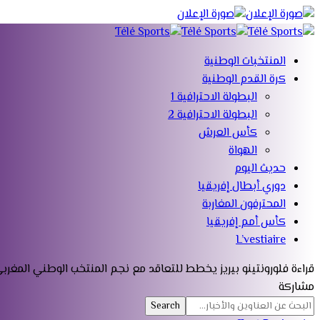
المنتخبات الوطنية
كرة القدم الوطنية
البطولة الاحترافية 1
البطولة الاحترافية 2
كأس العرش
الهواة
حديث اليوم
دوري أبطال إفريقيا
المحترفون المغاربة
كأس أمم إفريقيا
L’vestiaire
قراءة
فلورونتينو بيريز يخطط للتعاقد مع نجم المنتخب الوطني المغرب
مشاركة