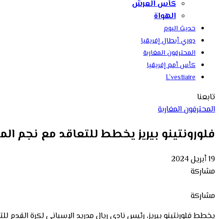
كأس العرش
الهواة
حديث اليوم
دوري أبطال إفريقيا
المحترفون المغاربة
كأس أمم إفريقيا
L’vestiaire
تابعنا
المحترفون المغاربة
فلورونتينو بيريز يخطط للتعاقد مع نجم ال
19 أبريل 2024
مشاركة
مشاركة
يخطط فلورنتينو بيريز، رئيس نادي ريال مدريد الإسباني لكرة القدم لل