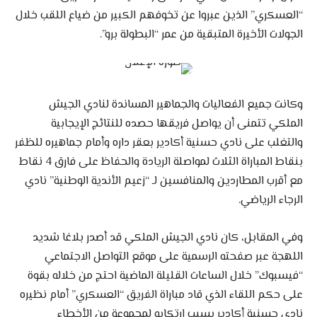
“العسكري” الذين عبروا عن تخوفهم الكبير من ضياع اللقب خلال
الجولات الأخيرة المتبقية من عمر “البطولة برو”.
وكانت جميع الفعاليات والجماهير المساندة لنادي الجيش
الملكي تتمنى أن يواصل فريقها حصده للنتائج الإيجابية
والتغلب على نادي حسنية أكادير بعقر داره وأمام جماهيره للظفر
بنقاط المباراة الثلاث لمواصلة الريادة والحفاظ على فارق 4 نقاط
مع أقرب المطاردين والمنافسين لـ “زعيم الأندية الوطنية” نادي
الرجاء الرياضي.
وفي المقابل، كان نادي الجيش الملكي قد أصدر بلاغا شديد
اللهجة عبر صفحته الرسمية على موقع التواصل الاجتماعي
“فيسبوك” خلال الساعات القليلة الماضية احتج من خلاله بقوة
على حكم اللقاء الذي قاد مباراة الفريق “العسكري” أمام نظيره
نادي حسنية أكادير بسبب ارتكابه لمجموعة من الأخطاء