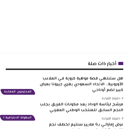
أخبار ذات صلة
هل ستنتهي قصة موهبة كروية في الملاعب
الأوروبية.. الاتحاد السعودي يغري جيرونا بعرض
كبير لضم أوناحي
المحترفون المغاربة
4 دقيقة للقراءة
مرشح لرئاسة الوداد يعد مكونات الفريق بجلب
النجم السابق للمنتخب الوطني المغربي
البطولة الاحترافية 1
4 دقيقة للقراءة
عرض إماراتي بـ6 ملايير سنتيم لخطف نجم