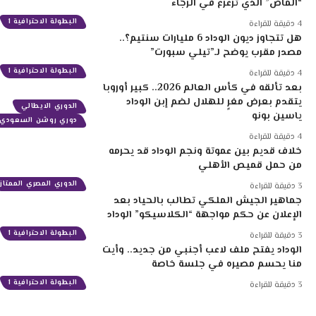
“الماص” الذي ترعرع في الرجاء
البطولة الاحترافية 1
4 دقيقة للقراءة
هل تتجاوز ديون الوداد 6 مليارات سنتيم؟..
مصدر مقرب يوضح لـ”تيلي سبورت”
البطولة الاحترافية 1
4 دقيقة للقراءة
بعد تألقه في كأس العالم 2026.. كبير أوروبا
يتقدم بعرض مغرٍ للهلال لضم إبن الوداد
الدوري الايطالي
ياسين بونو
دوري روشن السعودي
4 دقيقة للقراءة
خلاف قديم بين عموتة ونجم الوداد قد يحرمه
من حمل قميص الأهلي
الدوري المصري الممتاز
3 دقيقة للقراءة
جماهير الجيش الملكي تطالب بالحياد بعد
الإعلان عن حكم مواجهة “الكلاسيكو” الوداد
البطولة الاحترافية 1
3 دقيقة للقراءة
الوداد يفتح ملف لاعب أجنبي من جديد.. وأيت
منا يحسم مصيره في جلسة خاصة
البطولة الاحترافية 1
3 دقيقة للقراءة