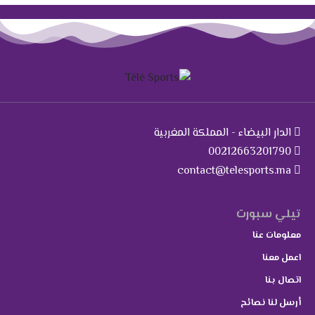
الدار البيضاء - المملكة المغربية
00212663201790
contact@telesports.ma
تيلي سبورت
معلومات عنا
اعمل معنا
اتصال بنا
أرسل لنا نصائح