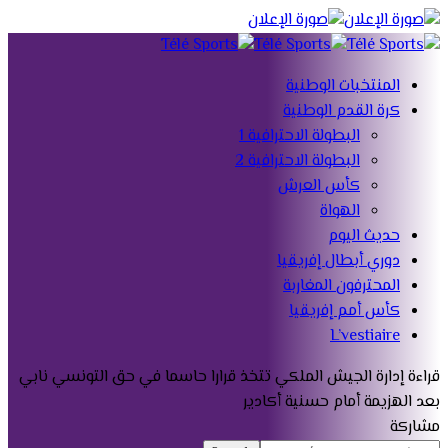
المنتخبات الوطنية
كرة القدم الوطنية
البطولة الاحترافية 1
البطولة الاحترافية 2
كأس العرش
الهواة
حديث اليوم
دوري أبطال إفريقيا
المحترفون المغاربة
كأس أمم إفريقيا
L’vestiaire
قراءة
إدارة الجيش الملكي تتخذ قرارا حاسما في حق التونسي نابي
بعد الهزيمة أمام حسنية أكادير
مشاركة