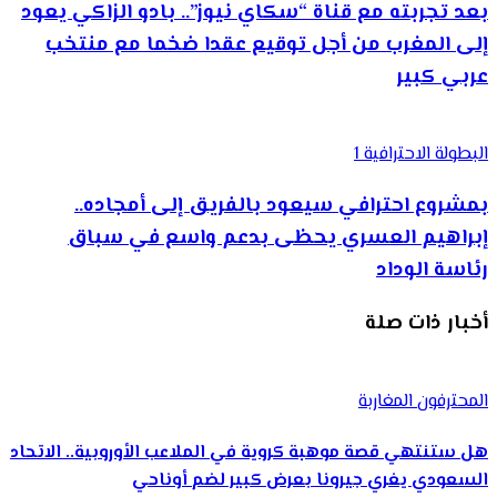
بعد تجربته مع قناة “سكاي نيوز”.. بادو الزاكي يعود
إلى المغرب من أجل توقيع عقدا ضخما مع منتخب
عربي كبير
البطولة الاحترافية 1
بمشروع احترافي سيعود بالفريق إلى أمجاده..
إبراهيم العسري يحظى بدعم واسع في سباق
رئاسة الوداد
أخبار ذات صلة
المحترفون المغاربة
هل ستنتهي قصة موهبة كروية في الملاعب الأوروبية.. الاتحاد
السعودي يغري جيرونا بعرض كبير لضم أوناحي