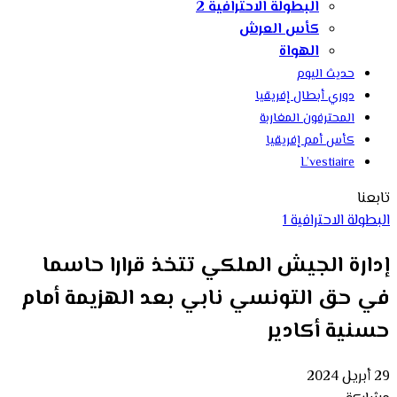
البطولة الاحترافية 2
كأس العرش
الهواة
حديث اليوم
دوري أبطال إفريقيا
المحترفون المغاربة
كأس أمم إفريقيا
L’vestiaire
تابعنا
البطولة الاحترافية 1
إدارة الجيش الملكي تتخذ قرارا حاسما
في حق التونسي نابي بعد الهزيمة أمام
حسنية أكادير
29 أبريل 2024