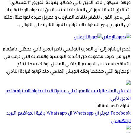
وبهذا سيكون ناصر الدين نابي مطالبا بقيادة الفريق “العسكري”
بتحقيق نتيجة الفوز في المباريات المتبقية من البطولة الوطنية و لا
شيء غير الفوز ، للضفر بنقاط المباريات و تعزيز رصيده لمواصلة رحلته
في التتويج بدرع البطولة الاحترافية للمرة الثانية على التوالي .
تجدر الإشارة إلى أن المدرب التونسي ناصر الدين نابي يحظى باهتمام
كبير من طرف مجموعة من الأندية التونسية والمصرية التي ترغب في
التعاقد معه خلال الموسم الرياضي المقبل، وذلك بعد النتائج
الإيجابية التي حققها رفقة الجيش الملكي منذ توليه قيادة النادي.
الجيش الملكي
الرئيسية
المغرب
تيلي سبورت
لقب البطولة الاحترافية
نصر
الدين نابي
شارك هذه المقالة
Facebook
تويتر
ال Whatsapp
ال Whatsapp
برقية
المواضيع
البريد
الإلكتروني