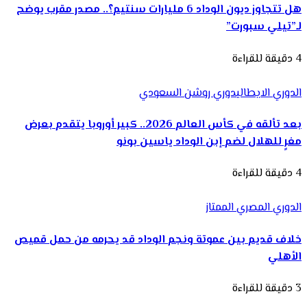
هل تتجاوز ديون الوداد 6 مليارات سنتيم؟.. مصدر مقرب يوضح
لـ”تيلي سبورت”
4 دقيقة للقراءة
الدوري الايطالي
دوري روشن السعودي
بعد تألقه في كأس العالم 2026.. كبير أوروبا يتقدم بعرض
مغرٍ للهلال لضم إبن الوداد ياسين بونو
4 دقيقة للقراءة
الدوري المصري الممتاز
خلاف قديم بين عموتة ونجم الوداد قد يحرمه من حمل قميص
الأهلي
3 دقيقة للقراءة