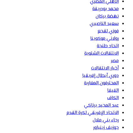
الأهلي المصري
محمد بودريقة
نهضة بركان
سعيد الناصيري
فوزي لقجع
رولاني موكوينا
اتحاد طنجة
الانتقالات الشتوية
مصر
أخبار الانتقالات
دوري أبطال إفريقيا
المحترفون المغاربة
الفيفا
الكاف
عبد المجيد برناكي
الاتحاد الإفريقي لكرة القدم
رجاء بني ملال
جوزيف زينباور