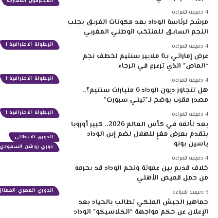
المحترفون المغاربة
4 دقيقة للقراءة
مرشح لرئاسة الوداد يعد مكونات الفريق بجلب
النجم السابق للمنتخب الوطني المغربي
البطولة الاحترافية 1
4 دقيقة للقراءة
عرض إماراتي بـ6 ملايير سنتيم لخطف نجم
“الماص” الذي ترعرع في الرجاء
البطولة الاحترافية 1
4 دقيقة للقراءة
هل تتجاوز ديون الوداد 6 مليارات سنتيم؟..
مصدر مقرب يوضح لـ”تيلي سبورت”
البطولة الاحترافية 1
4 دقيقة للقراءة
بعد تألقه في كأس العالم 2026.. كبير أوروبا
يتقدم بعرض مغرٍ للهلال لضم إبن الوداد
الدوري الايطالي
ياسين بونو
دوري روشن السعودي
4 دقيقة للقراءة
خلاف قديم بين عموتة ونجم الوداد قد يحرمه
من حمل قميص الأهلي
الدوري المصري الممتاز
3 دقيقة للقراءة
جماهير الجيش الملكي تطالب بالحياد بعد
الإعلان عن حكم مواجهة “الكلاسيكو” الوداد