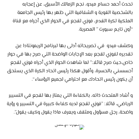
تحدث أحمد حسام ميدو، نجم الزمالك الأسبق، عن إعجابه
بالشخصية القوية و الشفافية التي ظهر بها رئيس الجامعة
الملكية لكرة القدم، فوزي لقجع في الحوار الذي أجراه مع قناة
“أون تايم سبورت ” المصرية.
وكشف ميدو في تصريحاته أدلى بها لبرنامج الريمونتادا عن
تقديره لفوزي لقجع بعد الإجابات الواضحة التي صرح بها في حوار
خاص،حيث صرح قائلا:” لما شاهدت الحوار الذي أجراه فوزي لقجع
أحسسني بالحسرة، وأقول هكذا رئيس اتحاد الكرة الذي يستحق
أن يكون رئيس اتحادك مع احترامي لجميع الرؤساء “.
و أشاد المتحدث ذاته، بالكفاءة التي يمتاز بها لقجع في التسيير
الرياضي، قائلا: ”فوزي لقجع لديه كفاءة كبيرة في التسيير و رؤية
واضحة، رجل مسؤول ومثقف ويعرف ماذا يقول وكيف يقول”.