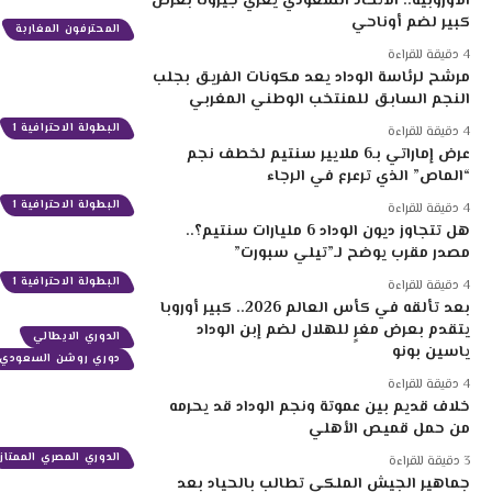
الأوروبية.. الاتحاد السعودي يغري جيرونا بعرض
كبير لضم أوناحي
المحترفون المغاربة
4 دقيقة للقراءة
مرشح لرئاسة الوداد يعد مكونات الفريق بجلب
النجم السابق للمنتخب الوطني المغربي
البطولة الاحترافية 1
4 دقيقة للقراءة
عرض إماراتي بـ6 ملايير سنتيم لخطف نجم
“الماص” الذي ترعرع في الرجاء
البطولة الاحترافية 1
4 دقيقة للقراءة
هل تتجاوز ديون الوداد 6 مليارات سنتيم؟..
مصدر مقرب يوضح لـ”تيلي سبورت”
البطولة الاحترافية 1
4 دقيقة للقراءة
بعد تألقه في كأس العالم 2026.. كبير أوروبا
يتقدم بعرض مغرٍ للهلال لضم إبن الوداد
الدوري الايطالي
ياسين بونو
دوري روشن السعودي
4 دقيقة للقراءة
خلاف قديم بين عموتة ونجم الوداد قد يحرمه
من حمل قميص الأهلي
الدوري المصري الممتاز
3 دقيقة للقراءة
جماهير الجيش الملكي تطالب بالحياد بعد