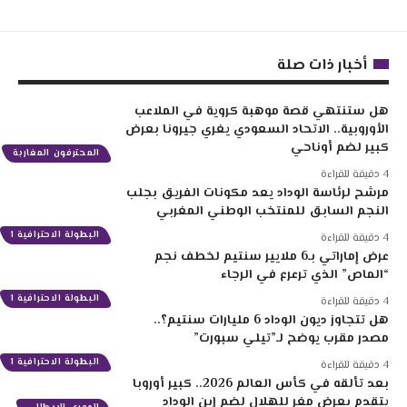
أخبار ذات صلة
هل ستنتهي قصة موهبة كروية في الملاعب
الأوروبية.. الاتحاد السعودي يغري جيرونا بعرض
كبير لضم أوناحي
المحترفون المغاربة
4 دقيقة للقراءة
مرشح لرئاسة الوداد يعد مكونات الفريق بجلب
النجم السابق للمنتخب الوطني المغربي
البطولة الاحترافية 1
4 دقيقة للقراءة
عرض إماراتي بـ6 ملايير سنتيم لخطف نجم
“الماص” الذي ترعرع في الرجاء
البطولة الاحترافية 1
4 دقيقة للقراءة
هل تتجاوز ديون الوداد 6 مليارات سنتيم؟..
مصدر مقرب يوضح لـ”تيلي سبورت”
البطولة الاحترافية 1
4 دقيقة للقراءة
بعد تألقه في كأس العالم 2026.. كبير أوروبا
يتقدم بعرض مغرٍ للهلال لضم إبن الوداد