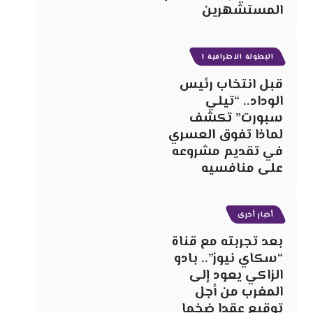
المستشهرين
البطولة الاحترافية 1
قبل انتخاب رئيس
الوداد.. “تيلي
سبورت” تكشف
لماذا تفوق العسري
في تقديم مشروعه
على منافسيه
أخبار أخرى
بعد تجربته مع قناة
“سكاي نيوز”.. بادو
الزاكي يعود إلى
المغرب من أجل
توقيع عقدا ضخما