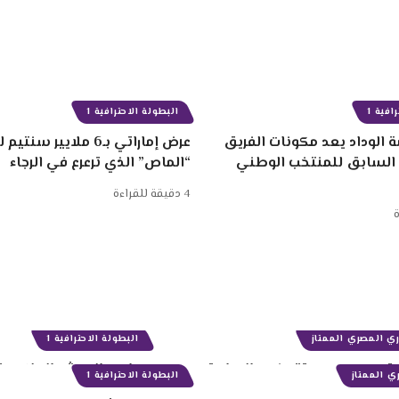
افية 1
البطولة الاحترافية 1
 الوداد يعد مكونات الفريق
عرض إماراتي بـ6 ملايير
 السابق للمنتخب الوطني
“الماص” الذي ترعرع في الرجاء
4 دقيقة للقراءة
ي الممتاز
البطولة الاحترافية 1