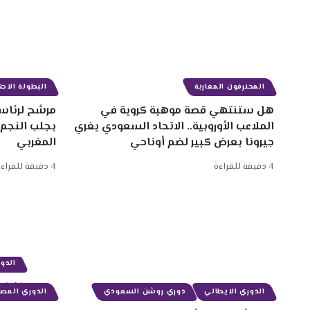
المحترفون المغاربة
البطولة الاحتر
هل ستنتهي قصة موهبة كروية في
مرشح لرئاسة
الملاعب الأوروبية.. الاتحاد السعودي يغري
بجلب النجم
جيرونا بعرض كبير لضم أوناحي
المغربي
4 دقيقة للقراءة
4 دقيقة للقراءة
الدوري الايطالي
دوري روشن السعودي
الدوري المصر