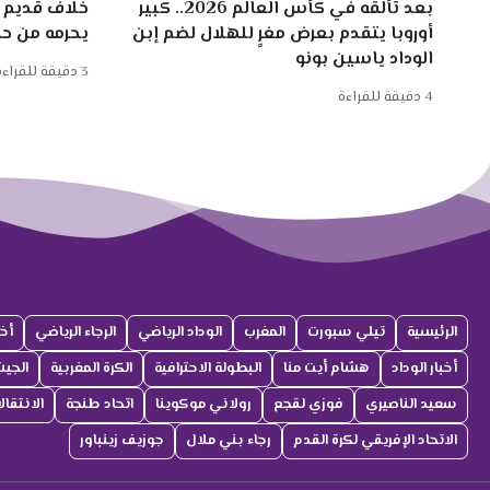
بعد تألقه في كأس العالم 2026.. كبير
خلاف قديم ب
أوروبا يتقدم بعرض مغرٍ للهلال لضم إبن
يحرمه من ح
الوداد ياسين بونو
3 دقيقة للقراءة
4 دقيقة للقراءة
الرئيسية
تيلي سبورت
المغرب
الوداد الرياضي
الرجاء الرياضي
أخب
أخبار الوداد
هشام أيت منا
البطولة الاحترافية
الكرة المغربية
الجي
سعيد الناصيري
فوزي لقجع
رولاني موكوينا
اتحاد طنجة
الانتقا
الاتحاد الإفريقي لكرة القدم
رجاء بني ملال
جوزيف زينباور