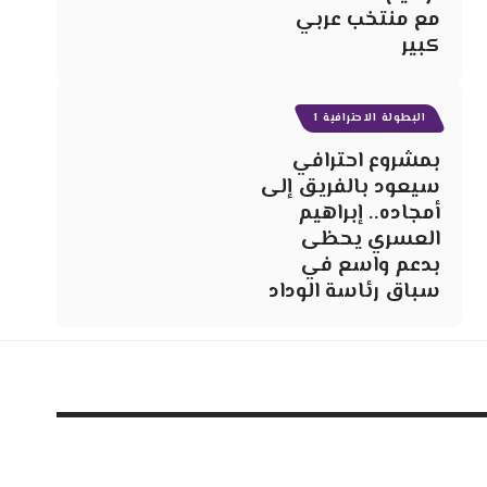
مع منتخب عربي
كبير
البطولة الاحترافية 1
بمشروع احترافي
سيعود بالفريق إلى
أمجاده.. إبراهيم
العسري يحظى
بدعم واسع في
سباق رئاسة الوداد