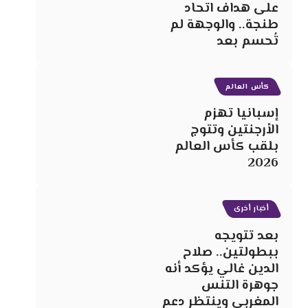
على هداف اتحاد
طنجة.. والوجهة لم
تُحسم بعد
كأس العالم
إسبانيا تهزم
الأرجنتين وتتوج
بلقب كأس العالم
2026
أخبار أخرى
بعد تتويجه
ببطولتين.. صلاح
الدين غالي يؤكد أنه
جوهرة التنس
المغربي وينتظر دعم