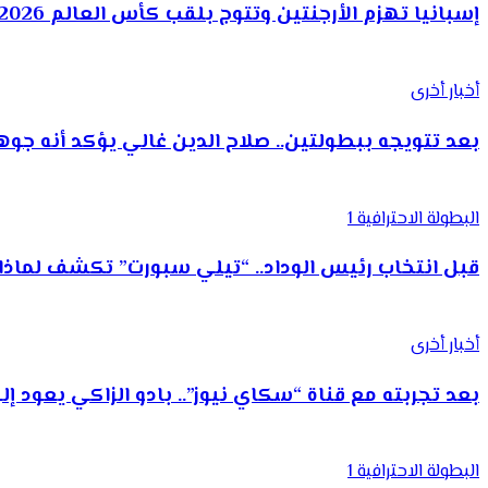
إسبانيا تهزم الأرجنتين وتتوج بلقب كأس العالم 2026
أخبار أخرى
بعد تتويجه ببطولتين.. صلاح الدين غالي يؤكد أنه ج
البطولة الاحترافية 1
قبل انتخاب رئيس الوداد.. “تيلي سبورت” تكشف لما
أخبار أخرى
بعد تجربته مع قناة “سكاي نيوز”.. بادو الزاكي يعود 
البطولة الاحترافية 1