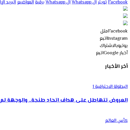
Facebook
تويتر
ال Whatsapp
ال Whatsapp
برقية
المواضيع
البريد ال
Facebook
مثل
Instagram
اتبع
يوتيوب
الاشتراك
أخبار Google
اتبع
أخر الأخبار
البطولة الاحترافية 1
العروض تتهاطل على هداف اتحاد طنجة.. والوجهة لم 
كأس العالم