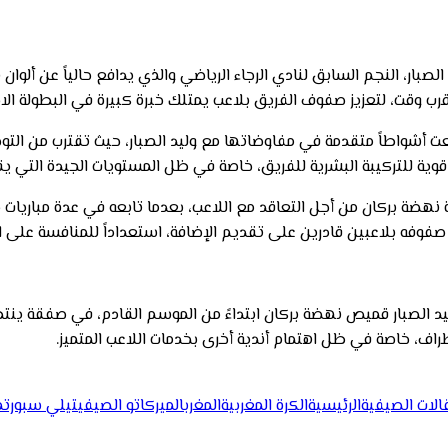
ار، النجم السابق لنادي الرجاء الرياضي والذي يدافع حالياً عن ألوان 
ب وقت، لتعزيز صفوف الفريق بلاعب يمتلك خبرة كبيرة في البطولة الاحت
أشواطاً متقدمة في مفاوضاتها مع وليد الصبار، حيث تقترب من التوص
وية للتركيبة البشرية للفريق، خاصة في ظل المستويات الجيدة التي يق
هضة بركان من أجل التعاقد مع اللاعب، بعدما تابعه في عدة مباريات ضم
صفوفه بلاعبين قادرين على تقديم الإضافة، استعداداً للمنافسة على ال
 الصبار قميص نهضة بركان ابتداءً من الموسم القادم، في صفقة ينتظر
اف، خاصة في ظل اهتمام أندية أخرى بخدمات اللاعب المتميز.
قالات الصيفية
الرئيسية
الكرة المغربية
المغرب
الميركاتو الصيفي
تيلي سبورت
م