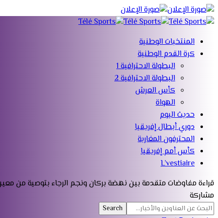
المنتخبات الوطنية
كرة القدم الوطنية
البطولة الاحترافية 1
البطولة الاحترافية 2
كأس العرش
الهواة
حديث اليوم
دوري أبطال إفريقيا
المحترفون المغاربة
كأس أمم إفريقيا
L’vestiaire
قراءة
مفاوضات متقدمة بين نهضة بركان ونجم الرجاء بتوصية من معي
مشاركة