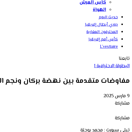
كأس العرش
الهواة
حديث اليوم
دوري أبطال إفريقيا
المحترفون المغاربة
كأس أمم إفريقيا
L’vestiaire
تابعنا
البطولة الاحترافية 1
مفاوضات متقدمة بين نهضة بركان ونجم ال
9 مارس 2025
مشاركة
مشاركة
تيلي سبورت : محمد بوحتة