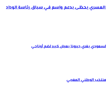
يم العسري يحظى بدعم واسع في سباق رئاسة الوداد
السعودي يغري جيرونا بعرض كبير لضم أوناحي
لمنتخب الوطني المغربي