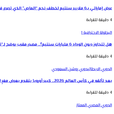
عرض إماراتي بـ6 ملايير سنتيم لخطف نجم “الماص” الذي ترعرع في الرجاء
4 دقيقة للقراءة
البطولة الاحترافية 1
هل تتجاوز ديون الوداد 6 مليارات سنتيم؟.. مصدر مقرب يوضح لـ”تيلي سبورت”
4 دقيقة للقراءة
الدوري الايطالي
دوري روشن السعودي
بعد تألقه في كأس العالم 2026.. كبير أوروبا يتقدم بعرض مغرٍ للهلال لضم إبن الوداد ياسين بونو
4 دقيقة للقراءة
الدوري المصري الممتاز