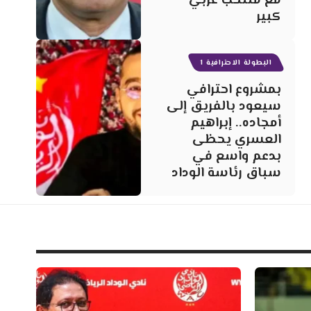
مع منتخب عربي
كبير
البطولة الاحترافية 1
بمشروع احترافي
سيعود بالفريق إلى
أمجاده.. إبراهيم
العسري يحظى
بدعم واسع في
سباق رئاسة الوداد