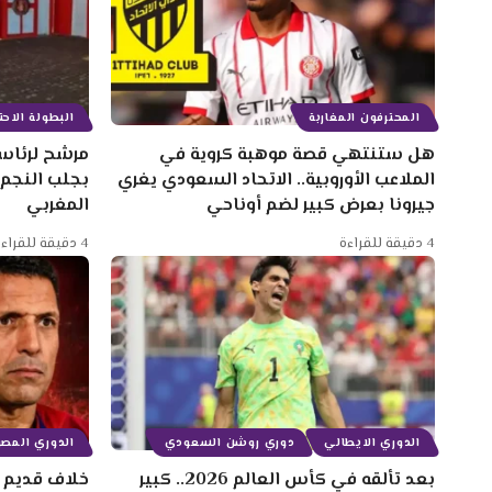
المحترفون المغاربة
البطولة الاحتر
هل ستنتهي قصة موهبة كروية في
مرشح لرئاسة
الملاعب الأوروبية.. الاتحاد السعودي يغري
بجلب النجم
جيرونا بعرض كبير لضم أوناحي
المغربي
4 دقيقة للقراءة
4 دقيقة للقراءة
الدوري الايطالي
دوري روشن السعودي
الدوري المصر
بعد تألقه في كأس العالم 2026.. كبير
خلاف قديم ب