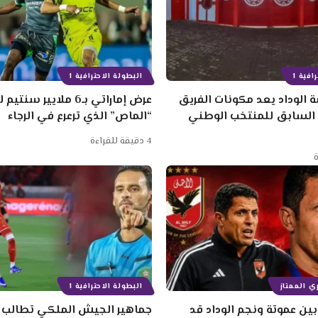
افية 1
البطولة الاحترافية 1
 الوداد يعد مكونات الفريق
عرض إماراتي بـ6 ملايير
 السابق للمنتخب الوطني
“الماص” الذي ترعرع في الرجاء
4 دقيقة للقراءة
ي الممتاز
البطولة الاحترافية 1
ين عموتة ونجم الوداد قد
جماهير الجيش الملكي تطالب ب