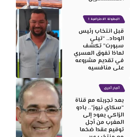
البطولة الاحترافية 1
قبل انتخاب رئيس
الوداد.. “تيلي
سبورت” تكشف
لماذا تفوق العسري
في تقديم مشروعه
على منافسيه
أخبار أخرى
بعد تجربته مع قناة
“سكاي نيوز”.. بادو
الزاكي يعود إلى
المغرب من أجل
توقيع عقدا ضخما