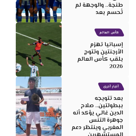
طنجة.. والوجهة لم
تُحسم بعد
كأس العالم
إسبانيا تهزم
الأرجنتين وتتوج
بلقب كأس العالم
2026
أخبار أخرى
بعد تتويجه
ببطولتين.. صلاح
الدين غالي يؤكد أنه
جوهرة التنس
المغربي وينتظر دعم
المستشهرين