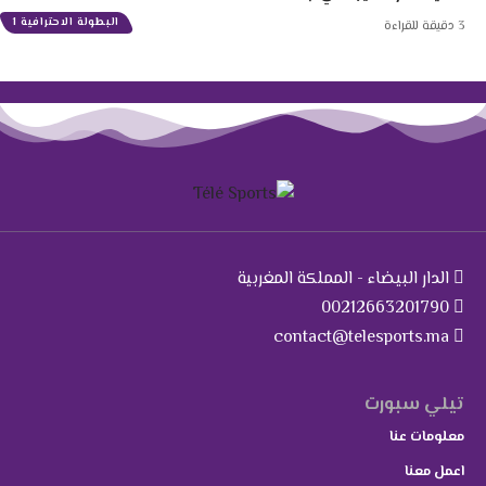
البطولة الاحترافية 1
3 دقيقة للقراءة
الدار البيضاء - المملكة المغربية
00212663201790
contact@telesports.ma
تيلي سبورت
معلومات عنا
اعمل معنا