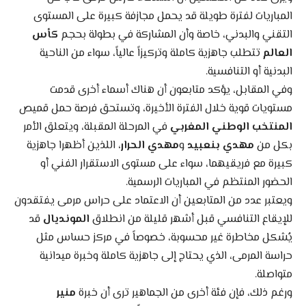
المباريات لفترة طويلة قد يحمل مجازفة كبيرة على المستوى
التقني والبدني، خاصة وأن المشاركة في بطولة بحجم
كأس
العالم
تتطلب جاهزية كاملة وتركيزاً عالياً، سواء من الناحية
البدنية أو التنافسية.
وفي المقابل، يؤكد متابعون أن هناك أسماء أخرى قدمت
مستويات قوية خلال الفترة الأخيرة، وتستحق فرصة حمل قميص
المنتخب الوطني المغربي
في المرحلة المقبلة، ويتعلق الأمر
بكل من
مهدي بنعبيد
و
مهدي الحرار
، اللذين أظهرا جاهزية
كبيرة مع فريقيهما، سواء على مستوى الاستقرار الفني أو
الحضور المنتظم في المباريات الرسمية.
ويعتبر عدد من المتابعين أن الاعتماد على حراس مرمى يفتقدون
للإيقاع التنافسي قبل أشهر قليلة من انطلاق
المونديال
قد
يُشكل مخاطرة غير محسوبة، خصوصاً في مركز حساس مثل
حراسة المرمى، الذي يحتاج إلى جاهزية كاملة وخبرة ميدانية
متواصلة.
ورغم ذلك، فإن فئة أخرى من الجماهير ترى أن خبرة
منير