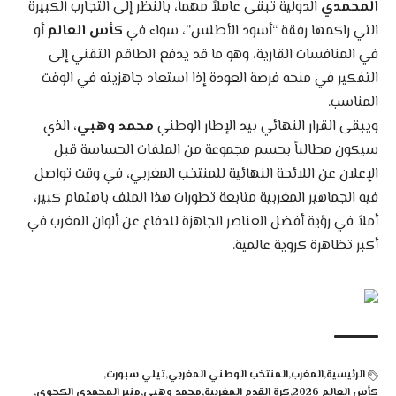
المحمدي
الدولية تبقى عاملاً مهماً، بالنظر إلى التجارب الكبيرة
التي راكمها رفقة “أسود الأطلس”، سواء في
كأس العالم
أو
في المنافسات القارية، وهو ما قد يدفع الطاقم التقني إلى
التفكير في منحه فرصة العودة إذا استعاد جاهزيته في الوقت
المناسب.
ويبقى القرار النهائي بيد الإطار الوطني
محمد وهبي
، الذي
سيكون مطالباً بحسم مجموعة من الملفات الحساسة قبل
الإعلان عن اللائحة النهائية للمنتخب المغربي، في وقت تواصل
فيه الجماهير المغربية متابعة تطورات هذا الملف باهتمام كبير،
أملاً في رؤية أفضل العناصر الجاهزة للدفاع عن ألوان المغرب في
أكبر تظاهرة كروية عالمية.
الرئيسية
المغرب
المنتخب الوطني المغربي
تيلي سبورت
كأس العالم 2026
كرة القدم المغربية
محمد وهبي
منير المحمدي الكجوي