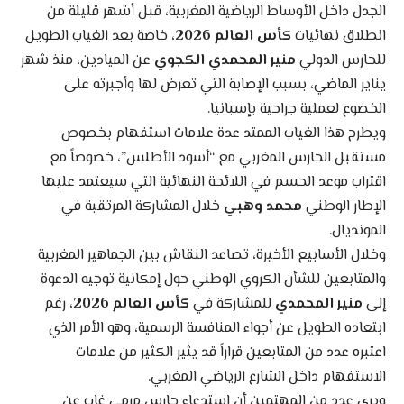
الجدل داخل الأوساط الرياضية المغربية، قبل أشهر قليلة من
انطلاق نهائيات
كأس العالم 2026
، خاصة بعد الغياب الطويل
للحارس الدولي
منير المحمدي الكجوي
عن الميادين، منذ شهر
يناير الماضي، بسبب الإصابة التي تعرض لها وأجبرته على
الخضوع لعملية جراحية بإسبانيا.
ويطرح هذا الغياب الممتد عدة علامات استفهام بخصوص
مستقبل الحارس المغربي مع “أسود الأطلس”، خصوصاً مع
اقتراب موعد الحسم في اللائحة النهائية التي سيعتمد عليها
الإطار الوطني
محمد وهبي
خلال المشاركة المرتقبة في
المونديال.
وخلال الأسابيع الأخيرة، تصاعد النقاش بين الجماهير المغربية
والمتابعين للشأن الكروي الوطني حول إمكانية توجيه الدعوة
إلى
منير المحمدي
للمشاركة في
كأس العالم 2026
، رغم
ابتعاده الطويل عن أجواء المنافسة الرسمية، وهو الأمر الذي
اعتبره عدد من المتابعين قراراً قد يثير الكثير من علامات
الاستفهام داخل الشارع الرياضي المغربي.
ويرى عدد من المهتمين أن استدعاء حارس مرمى غاب عن