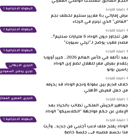
النجم السابق للمنتخب الوطني المغربي
البطولة الاحترافية 1
4 دقيقة للقراءة
عرض إماراتي بـ6 ملايير سنتيم لخطف نجم
“الماص” الذي ترعرع في الرجاء
البطولة الاحترافية 1
4 دقيقة للقراءة
هل تتجاوز ديون الوداد 6 مليارات سنتيم؟..
مصدر مقرب يوضح لـ”تيلي سبورت”
البطولة الاحترافية 1
4 دقيقة للقراءة
بعد تألقه في كأس العالم 2026.. كبير أوروبا
يتقدم بعرض مغرٍ للهلال لضم إبن الوداد
الدوري الايطالي
ياسين بونو
دوري روشن السعودي
4 دقيقة للقراءة
خلاف قديم بين عموتة ونجم الوداد قد يحرمه
من حمل قميص الأهلي
الدوري المصري الممتاز
3 دقيقة للقراءة
جماهير الجيش الملكي تطالب بالحياد بعد
الإعلان عن حكم مواجهة “الكلاسيكو” الوداد
البطولة الاحترافية 1
3 دقيقة للقراءة
الوداد يفتح ملف لاعب أجنبي من جديد.. وأيت
منا يحسم مصيره في جلسة خاصة