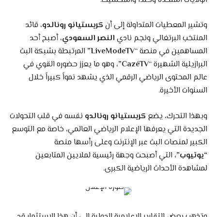
الولايات المتحدة وكندا والمكسيك.
وتشير المعطيات المتداولة إلى أن
كريستيانو رونالدو
، قائد
المنتخب البرتغالي ونجم نادي
النصر السعودي
، أصبح أحد
المساهمين في منصة “
LiveModeTV”
المرتبطة بشبكة البث
البرازيلية الشهيرة “
CazéTV”،
وهو ما يعزز حضوره القوي في
عالم المحتوى الرياضي الرقمي الذي يشهد نمواً كبيراً خلال
السنوات الأخيرة.
وبهذا التحرك، يضع
كريستيانو رونالدو
نفسه في قلب التحولات
الجديدة التي يعرفها الإعلام الرياضي العالمي، خاصة مع التوسع
الكبير لمنصات البث عبر الإنترنت وعلى رأسها منصة
“يوتيوب”،
التي أصبحت وجهة رئيسية لملايين المتابعين
لمشاهدة الأحداث الرياضية الكبرى.
وتذهب بعض التقارير الإعلامية الدولية إلى أن هذا الاستثمار قد