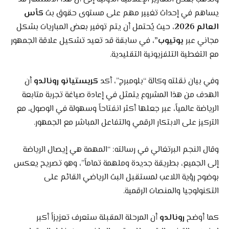
يساهم في إحداث تغيير مهم على مستوى حقوق بث
كأس
العالم 2026
، حيث يُحتمل أن يتم توفير بعض المباريات بشكل
مجاني عبر
يوتيوب”،
في سابقة قد تعيد تشكيل علاقة الجمهور
مع التغطية التلفزيونية التقليدية.
وفي بيان نقلته وكالة “بلومبرج”، أكد
كريستيانو رونالدو
أن
الهدف من هذا المشروع يتمثل في إعادة صياغة تجربة متابعة
الرياضة عالمياً، عبر جعلها أكثر انفتاحاً وسهولة في الوصول، مع
التركيز على الابتكار الرقمي والتفاعل المباشر مع الجمهور.
وقال النجم البرتغالي في رسالته: “المهمة هي إيصال الرياضة
إلى الجميع، بطريقة جديدة وملهمة تماماً”، وهو تصريح يعكس
بوضوح رؤية اللاعب لمستقبل البث الرياضي القائم على
التكنولوجيا والمنصات الرقمية.
كما أوضح
رونالدو
أن المرحلة المقبلة ستعرف تعزيزاً أكبر