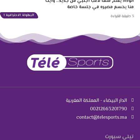
الوداد يفتح ملف لاعب أجنبي من جديد.. وأيت
منا يحسم مصيره في جلسة خاصة
البطولة الاحترافية 1
3 دقيقة للقراءة
الدار البيضاء - المملكة المغربية
00212663201790
contact@telesports.ma
تيلي سبورت