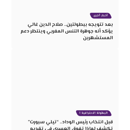
أخبار أخرى
بعد تتويجه ببطولتين.. صلاح الدين غالي
يؤكد أنه جوهرة التنس المغربي وينتظر دعم
المستشهرين
البطولة الاحترافية 1
قبل انتخاب رئيس الوداد.. “تيلي سبورت”
تكشف لماذا تفوق العسري في تقديم