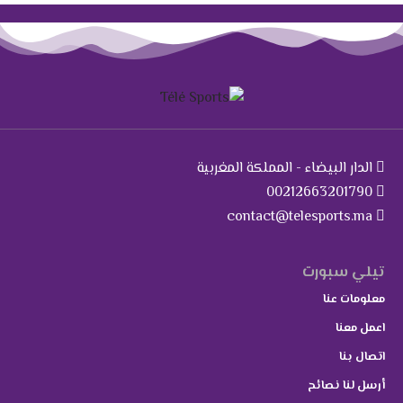
الدار البيضاء - المملكة المغربية
00212663201790
contact@telesports.ma
تيلي سبورت
معلومات عنا
اعمل معنا
اتصال بنا
أرسل لنا نصائح