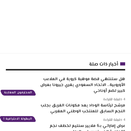
أخبار ذات صلة
هل ستنتهي قصة موهبة كروية في الملاعب
الأوروبية.. الاتحاد السعودي يغري جيرونا بعرض
كبير لضم أوناحي
المحترفون المغاربة
4 دقيقة للقراءة
مرشح لرئاسة الوداد يعد مكونات الفريق بجلب
النجم السابق للمنتخب الوطني المغربي
البطولة الاحترافية 1
4 دقيقة للقراءة
عرض إماراتي بـ6 ملايير سنتيم لخطف نجم