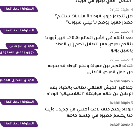
“الماص” الذي ترعرع في الرجاء
البطولة الاحترافية 1
4 دقيقة للقراءة
هل تتجاوز ديون الوداد 6 مليارات سنتيم؟..
مصدر مقرب يوضح لـ”تيلي سبورت”
البطولة الاحترافية 1
4 دقيقة للقراءة
بعد تألقه في كأس العالم 2026.. كبير أوروبا
يتقدم بعرض مغرٍ للهلال لضم إبن الوداد
الدوري الايطالي
ياسين بونو
دوري روشن السعودي
4 دقيقة للقراءة
خلاف قديم بين عموتة ونجم الوداد قد يحرمه
من حمل قميص الأهلي
الدوري المصري الممتاز
3 دقيقة للقراءة
جماهير الجيش الملكي تطالب بالحياد بعد
الإعلان عن حكم مواجهة “الكلاسيكو” الوداد
البطولة الاحترافية 1
3 دقيقة للقراءة
الوداد يفتح ملف لاعب أجنبي من جديد.. وأيت
منا يحسم مصيره في جلسة خاصة
البطولة الاحترافية 1
3 دقيقة للقراءة