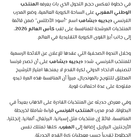
في خطوة تعكس حجم التحول الذي بات يعرفه
المنتخب
الوطني المغربي
على الساحة الكروية العالمية، وضع المدرب
الفرنسي
ديدييه ديشامب
اسم “أسود الأطلس” ضمن قائمة
المنتخبات المرشحة للمنافسة على لقب
كأس العالم 2026
،
إلى جانب أبرز القوى الكروية التقليدية في العالم.
وخلال الندوة الصحفية التي عقدها للإعلان عن اللائحة الرسمية
للمنتخب الفرنسي، شدد
ديدييه ديشامب
على أن تصدر فرنسا
لتصنيف الاتحاد الدولي لكرة القدم لا يمنحها امتياز الترشيح
المطلق للتتويج بالمونديال، مبرزاً أن المنافسة هذه المرة تبدو
مفتوحة على عدة احتمالات قوية.
وفي معرض حديثه عن المنتخبات القادرة على الذهاب بعيداً في
البطولة، قدم مدرب
المنتخب الفرنسي
قراءة شاملة لخريطة
المنافسة، قائلاً إن منتخبات مثل إسبانيا، البرتغال، ألمانيا، إنجلترا،
الأرجنتين، البرازيل، إضافة إلى
المغرب
، كلها تمتلك نفس
الحظوظ تقريباً حسب معطيات كرة القدم الحديثة.