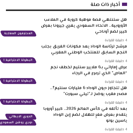
أخبار ذات صلة
هل ستنتهي قصة موهبة كروية في الملاعب
الأوروبية.. الاتحاد السعودي يغري جيرونا بعرض
كبير لضم أوناحي
المحترفون المغاربة
4 دقيقة للقراءة
مرشح لرئاسة الوداد يعد مكونات الفريق بجلب
النجم السابق للمنتخب الوطني المغربي
البطولة الاحترافية 1
4 دقيقة للقراءة
عرض إماراتي بـ6 ملايير سنتيم لخطف نجم
“الماص” الذي ترعرع في الرجاء
البطولة الاحترافية 1
4 دقيقة للقراءة
هل تتجاوز ديون الوداد 6 مليارات سنتيم؟..
مصدر مقرب يوضح لـ”تيلي سبورت”
البطولة الاحترافية 1
4 دقيقة للقراءة
بعد تألقه في كأس العالم 2026.. كبير أوروبا
يتقدم بعرض مغرٍ للهلال لضم إبن الوداد
الدوري الايطالي
ياسين بونو
دوري روشن السعودي
4 دقيقة للقراءة