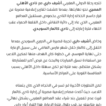
تتجه رحلة الدولي المغربي
أشرف داري
مع
نادي الأهلي
المصري
نحو نهايتها، بعدما كشفت تقارير إعلامية مصرية عن
قرار حاسم اتخذته إدارة النادي بخصوص مستقبل المدافع
المغربي، الذي عاد إلى دائرة النقاش داخل القلعة الحمراء عقب
انتهاء فترة إعارته إلى
نادي كالمار السويدي
.
وخاض
أشرف داري
تجربة قصيرة في الدوري السويدي بعدما
انتقل إلى كالمار خلال شهر مارس الماضي على سبيل الإعارة
حتى نهاية الموسم، في خطوة كان الهدف منها تمكين اللاعب
من استعادة نسق المباريات والبحث عن فرص أكبر للمشاركة
بشكل منتظم، بعد فترة لم تكن سهلة داخل الأهلي بسبب
المنافسة القوية على المراكز الأساسية.
لكن التطورات الأخيرة لم تسر في الاتجاه الذي كان يتمناه
اللاعب، حيث أكدت مصادر إعلامية مصرية أن إدارة نادي كالمار
قررت عدم تفعيل بند شراء عقد المدافع المغربي بشكل نهائي،
رغم متابعته عن قرب طوال فترة الإعارة. هذا القرار أعاد داري