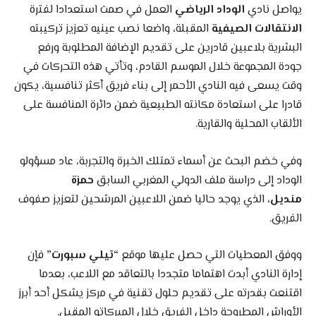
يواصل نادي
الوداد الرياضي
العمل في صمت استعدادا لفترة
الانتقالات الصيفية
المقبلة، واضعا نصب عينيه تعزيز تركيبته
البشرية بلاعبين قادرين على تقديم الإضافة المطلوبة ورفع
جودة المجموعة خلال الموسم القادم، وتأتي هذه التحركات في
وقت يسعى فيه النادي الأحمر إلى بناء فريق أكثر تنافسية، يكون
قادرا على استعادة مكانته الطبيعية ضمن دائرة المنافسة على
الألقاب المحلية والقارية.
وفي خضم البحث عن أسماء تمتلك الخبرة والتجربة، عاد مسؤولو
الوداد إلى دراسة ملف الدولي المغربي السابق
حمزة
منديل،
الذي يوجد حاليا ضمن اللاعبين المرشحين لتعزيز صفوف
الفريق.
ووفق المعطيات التي حصل عليها موقع
“تيلي سبورت”
فإن
إدارة النادي أبدت اهتماما متجددا بالتعاقد مع اللاعب، بعدما
اقتنعت بقدرته على تقديم حلول تقنية في مركز يشكل أحد أبرز
الأوراش المطروحة داخل الفريق خلال الميركاتو المقبل.