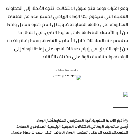
ومع اقتراب موعد فتح سوق الانتقالات، تتجه الأنظار إلى الخطوات
المقبلة التي سيقوم بها الوداد الرياضي لحسم عدد من الملفات
المطروحة على طاولة المفاوضات. ويظل اسم حمزة منديل واحدا
من أبرز الأسماء المتداولة داخل محيط النادي، في انتظار ما
ستسفر عنه المباحثات خلال الأسابيع القادمة، وسط رغبة واضحة
من إدارة الفريق في إبرام صفقات قادرة على إعادة الوداد إلى
الواجهة والمنافسة بقوة على مختلف الألقاب.
- Advertisement -
أخبار الأندية المغربية
أخبار المحترفون المغاربة
أخبار الوداد
أريس سالونيك اليوناني
الانتقالات الصيفية
الرئيسية
المحترفون المغاربة
المغرب
المنتخب الوطني المغربي
الوداد الرياضي
تيلي سبورت
حمزة منديل