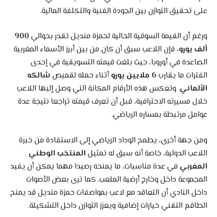
على تحقيق التوازن بين الجودة الفنية والتكلفة المالية.
ورغم أن القيمة السوقية الحالية لحمزة منديل تقدر بحوالي
900
ألف يورو
، فإن اللاعب سبق أن كان من بين أبرز الأسماء المغربية
الصاعدة في أوروبا، حيث بلغت قيمته التسويقية في إحدى
الفترات ما يقارب
6 ملايين يورو
أثناء حمله لقميص
شالكه
الألماني
. وتعكس هذه الأرقام المكانة التي وصل إليها اللاعب
خلال مسيرته الاحترافية، قبل أن تعرف قيمته تراجعا نتيجة عدة
عوامل مرتبطة بمساره الرياضي.
ومن جهة أخرى، يطمح الوداد الرياضي إلى الاستفادة من خبرة
اللاعب الدولية، خاصة أنه سبق له تمثيل
المنتخب الوطني
المغربي
في عدة مناسبات، ما يمنحه رصيدا مهما يمكن أن يفيد
المجموعة داخل وخارج أرضية الملعب. كما ترى بعض الأصوات
داخل النادي أن التعاقد مع لاعب بمواصفات حمزة منديل قد يمنح
الطاقم التقني خيارات إضافية ويعزز التوازن داخل التشكيلة.