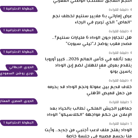
النجم السابق للمنتخب الوطني المغربي
البطولة الاحترافية 1
4 دقيقة للقراءة
عرض إماراتي بـ6 ملايير سنتيم لخطف نجم
“الماص” الذي ترعرع في الرجاء
البطولة الاحترافية 1
4 دقيقة للقراءة
هل تتجاوز ديون الوداد 6 مليارات سنتيم؟..
مصدر مقرب يوضح لـ”تيلي سبورت”
البطولة الاحترافية 1
4 دقيقة للقراءة
بعد تألقه في كأس العالم 2026.. كبير أوروبا
يتقدم بعرض مغرٍ للهلال لضم إبن الوداد
الدوري الايطالي
ياسين بونو
دوري روشن السعودي
4 دقيقة للقراءة
خلاف قديم بين عموتة ونجم الوداد قد يحرمه
من حمل قميص الأهلي
الدوري المصري الممتاز
3 دقيقة للقراءة
جماهير الجيش الملكي تطالب بالحياد بعد
الإعلان عن حكم مواجهة “الكلاسيكو” الوداد
البطولة الاحترافية 1
3 دقيقة للقراءة
الوداد يفتح ملف لاعب أجنبي من جديد.. وأيت
منا يحسم مصيره في جلسة خاصة