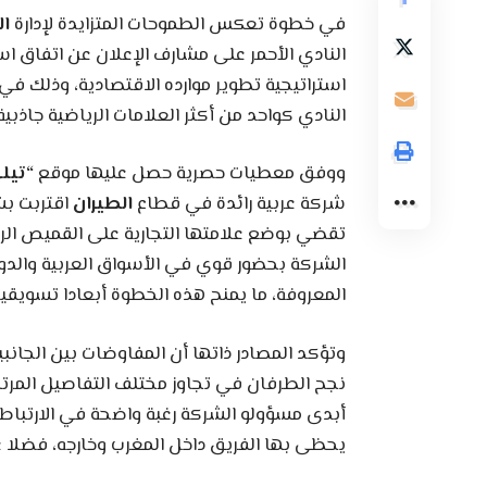
في خطوة تعكس الطموحات المتزايدة لإدارة
ال
النادي الأحمر على مشارف الإعلان عن اتفا
استراتيجية تطوير موارده الاقتصادية، وذلك ف
النادي كواحد من أكثر العلامات الرياضية جاذبية
ووفق معطيات حصرية حصل عليها موقع
“تيل
شركة عربية رائدة في قطاع
الطيران
اقتربت بشك
تقضي بوضع علامتها التجارية على القميص الر
الشركة بحضور قوي في الأسواق العربية والدولية
المعروفة، ما يمنح هذه الخطوة أبعادا تسويقي
وتؤكد المصادر ذاتها أن المفاوضات بين الجان
نجح الطرفان في تجاوز مختلف التفاصيل المرتبط
أبدى مسؤولو الشركة رغبة واضحة في الارتباط ب
يحظى بها الفريق داخل المغرب وخارجه، فضلا ع