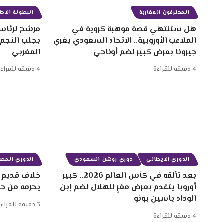
المحترفون المغاربة
البطولة الاحتر
هل ستنتهي قصة موهبة كروية في
مرشح لرئاسة
الملاعب الأوروبية.. الاتحاد السعودي يغري
بجلب النجم
جيرونا بعرض كبير لضم أوناحي
المغربي
4 دقيقة للقراءة
4 دقيقة للقراءة
الدوري الايطالي
دوري روشن السعودي
الدوري المصر
بعد تألقه في كأس العالم 2026.. كبير
خلاف قديم ب
أوروبا يتقدم بعرض مغرٍ للهلال لضم إبن
يحرمه من ح
الوداد ياسين بونو
3 دقيقة للقراءة
4 دقيقة للقراءة