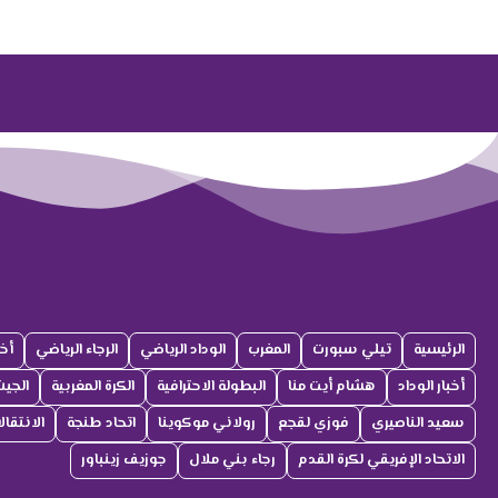
الرئيسية
تيلي سبورت
المغرب
الوداد الرياضي
الرجاء الرياضي
أخب
أخبار الوداد
هشام أيت منا
البطولة الاحترافية
الكرة المغربية
الجي
سعيد الناصيري
فوزي لقجع
رولاني موكوينا
اتحاد طنجة
الانتقا
الاتحاد الإفريقي لكرة القدم
رجاء بني ملال
جوزيف زينباور