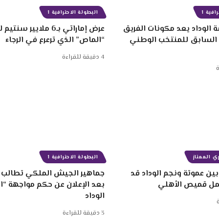
افية 1
البطولة الاحترافية 1
 الوداد يعد مكونات الفريق
عرض إماراتي بـ6 ملايير
 السابق للمنتخب الوطني
“الماص” الذي ترعرع في الرجاء
4 دقيقة للقراءة
ي الممتاز
البطولة الاحترافية 1
ين عموتة ونجم الوداد قد
جماهير الجيش الملكي تطالب ب
مل قميص الأهلي
بعد الإعلان عن حكم مواجهة “
الوداد
3 دقيقة للقراءة