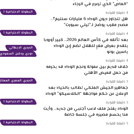
“الماص” الذي ترعرع في الرجاء
البطولة الاحترافية 1
4 دقيقة للقراءة
هل تتجاوز ديون الوداد 6 مليارات سنتيم؟..
مصدر مقرب يوضح لـ”تيلي سبورت”
البطولة الاحترافية 1
4 دقيقة للقراءة
بعد تألقه في كأس العالم 2026.. كبير أوروبا
يتقدم بعرض مغرٍ للهلال لضم إبن الوداد
الدوري الايطالي
ياسين بونو
دوري روشن السعودي
4 دقيقة للقراءة
خلاف قديم بين عموتة ونجم الوداد قد يحرمه
من حمل قميص الأهلي
الدوري المصري الممتاز
3 دقيقة للقراءة
جماهير الجيش الملكي تطالب بالحياد بعد
الإعلان عن حكم مواجهة “الكلاسيكو” الوداد
البطولة الاحترافية 1
3 دقيقة للقراءة
الوداد يفتح ملف لاعب أجنبي من جديد.. وأيت
منا يحسم مصيره في جلسة خاصة
البطولة الاحترافية 1
3 دقيقة للقراءة