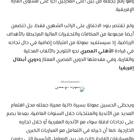
وهو رقم يجعله من بين أعلى المدربين أجرا على مستوى القارة
الإفريقية.
ولم تقتصر بنود الاتفاق على الراتب الشهري فقط، بل تتضمن
أيضا مجموعة من المكافآت والتحفيزات المالية المرتبطة بالأهداف
الرياضية، إذ سيستفيد عموتة من امتيازات إضافية في حال نجاحه
في قيادة
الأهلي المصري
نحو التتويج بالألقاب المحلية
والقارية، وفي مقدمتها الدوري المصري الممتاز و
دوري أبطال
إفريقيا
.
- Advertisement -
ويحظى الحسين عموتة بسيرة ذاتية مميزة جعلته محل اهتمام
العديد من الأندية والمنتخبات خلال السنوات الماضية، بعدما بصم
على نجاحات لافتة سواء مع الأندية المغربية أو خلال تجاربه
الخارجية. كما أن خبرته في التعامل مع المباريات الكبرى
والمسابقات القارية كانت من بين العوامل الرئيسية التي دفعت