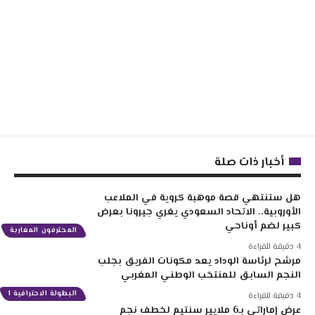
أخبار ذات صلة
هل ستنتهي قصة موهبة كروية في الملاعب
الأوروبية.. الاتحاد السعودي يغري جيرونا بعرض
كبير لضم أوناحي
المحترفون المغاربة
4 دقيقة للقراءة
مرشح لرئاسة الوداد يعد مكونات الفريق بجلب
النجم السابق للمنتخب الوطني المغربي
البطولة الاحترافية 1
4 دقيقة للقراءة
عرض إماراتي بـ6 ملايير سنتيم لخطف نجم