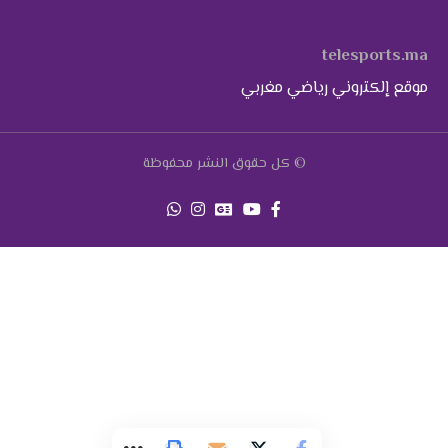
telesports.ma
موقع إلكتروني رياضي مغربي
© كل حقوق النشر محفوظة