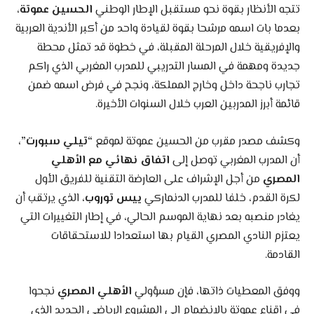
تتجه الأنظار بقوة نحو مستقبل الإطار الوطني
الحسين عموتة
،
بعدما بات اسمه مرشحا بقوة لقيادة واحد من أكبر الأندية العربية
والإفريقية خلال المرحلة المقبلة، في خطوة قد تمثل محطة
جديدة ومهمة في المسار التدريبي للمدرب المغربي الذي راكم
تجارب ناجحة داخل وخارج المملكة، ونجح في فرض اسمه ضمن
قائمة أبرز المدربين العرب خلال السنوات الأخيرة.
وكشف مصدر مقرب من الحسين عموتة لموقع
“تيلي سبورت”،
أن المدرب المغربي توصل إلى
اتفاق نهائي مع الأهلي
المصري
من أجل الإشراف على العارضة التقنية للفريق الأول
لكرة القدم، خلفا للمدرب الدنماركي
ييس توروب
، الذي يرتقب أن
يغادر منصبه بعد نهاية الموسم الحالي، في إطار التغييرات التي
يعتزم النادي المصري القيام بها استعدادا للاستحقاقات
القادمة.
ووفق المعطيات ذاتها، فإن مسؤولي
الأهلي المصري
نجحوا
في إقناع عموتة بالانضمام إلى المشروع الرياضي الجديد الذي