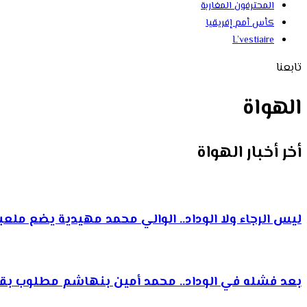
المحترفون المغاربة
كأس أمم إفريقيا
L’vestiaire
تابعنا
الهواة
أخر أخبار الهواة
ليس الرجاء ولا الوداد.. الوالي محمد مهيدية يضع مل
بعد فشله في الوداد.. محمد أمين بنهاشم مطلوب بق