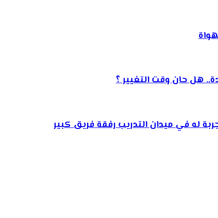
هواة
. هل حان وقت التغيير ؟
بة له في ميدان التدريب رفقة فريق كبير