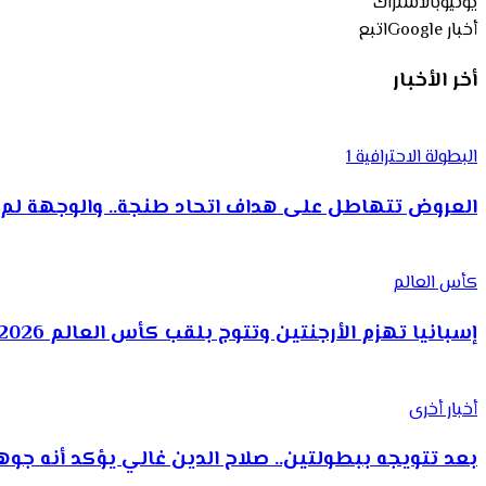
يوتيوب
الاشتراك
أخبار Google
اتبع
أخر الأخبار
البطولة الاحترافية 1
العروض تتهاطل على هداف اتحاد طنجة.. والوجهة لم 
كأس العالم
إسبانيا تهزم الأرجنتين وتتوج بلقب كأس العالم 2026
أخبار أخرى
بعد تتويجه ببطولتين.. صلاح الدين غالي يؤكد أنه ج