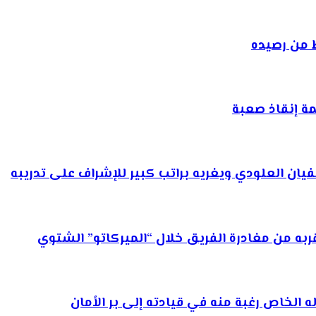
ة إنقاذ صعبة
فيان العلودي ويغريه براتب كبير للإشراف على تدريبه
 من مغادرة الفريق خلال “الميركاتو” الشتوي
الخاص رغبة منه في قيادته إلى بر الأمان