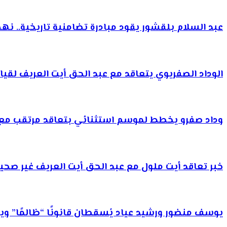
عبد السلام بلقشور يقود مبادرة تضامنية تاريخية.. نه
الوداد الصفريوي يتعاقد مع عبد الحق أيت العريف لقيا
وداد صفرو يخطط لموسم استثنائي بتعاقد مرتقب مع 
خبر تعاقد أيت ملول مع عبد الحق أيت العريف غير صحي
يوسف منضور ورشيد عياد يُسقطان قانونًا “ظالمًا” ويمنح