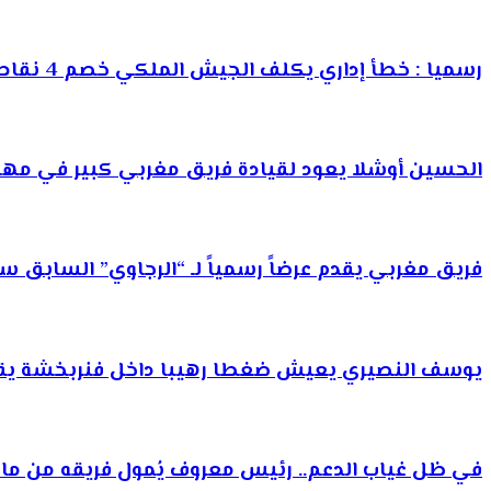
رسميا : خطأ إداري يكلف الجيش الملكي خصم 4 نقاط من رصيده
الحسين أوشلا يعود لقيادة فريق مغربي كبير في مهم
فريق مغربي يقدم عرضاً رسمياً لـ “الرجاوي” السابق س
يوسف النصيري يعيش ضغطا رهيبا داخل فنربخشة يقربه
في ظل غياب الدعم.. رئيس معروف يُمول فريقه من ماله 