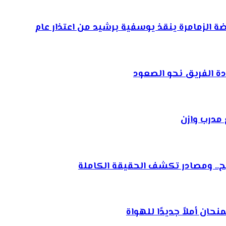
ضة الزمامرة ينقذ يوسفية برشيد من اعتذار عام
دة الفريق نحو الصعود
مدرب وازن
ح.. ومصادر تكشف الحقيقة الكاملة
ان أملاً جديدًا للهواة