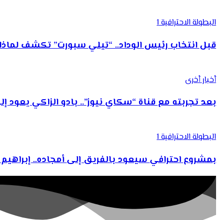
البطولة الاحترافية 1
قبل انتخاب رئيس الوداد.. “تيلي سبورت” تكشف لما
أخبار أخرى
بعد تجربته مع قناة “سكاي نيوز”.. بادو الزاكي يعود 
البطولة الاحترافية 1
بمشروع احترافي سيعود بالفريق إلى أمجاده.. إبراه