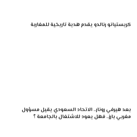
كريستيانو رنالدو يقدم هدية تاريخية للمغاربة
بعد هيرفي رونار.. الاتحاد السعودي يقيل مسؤول
مغربي بارز.. فهل يعود للاشتغال بالجامعة ؟