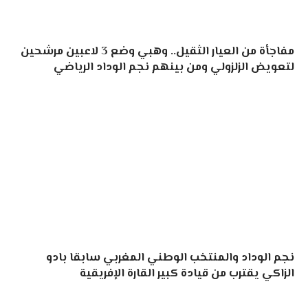
مفاجأة من العيار الثقيل.. وهبي وضع 3 لاعبين مرشحين
لتعويض الزلزولي ومن بينهم نجم الوداد الرياضي
نجم الوداد والمنتخب الوطني المغربي سابقا بادو
الزاكي يقترب من قيادة كبير القارة الإفريقية