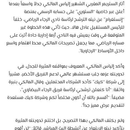
أثار الستريمر المغربي الشهير إلياس المالكي جدلاً واسعاً بعدما
أعلن عبر خاصية “الستوري” على حسابه الرسمي بمنصة
“إنستغرام” عن نيته الترشح لرئاسة نادي الرجاء الرياضي، خلفاً
للرئيس المستقيل عادل هالا، حيث تأتي هذه الخطوة غير
المتوقعة في وقت يعيش فيه النادي أزمة إدارية حادة أثرت على
مساره الرياضي، مما يجعل تصريحات المالكي محط اهتمام واسع
داخل الأوساط “الرجاوية”.
وأكد إلياس المالكي، المعروف بمواقفه المثيرة للجدل، في
تدوينته عزمه جلب مستشهر عالمي لدعم الفريق الأخضر، مشيراً
إلى شركة “كيك” كأحد الشركاء المحتملين، وقال المالكي بنبرة
واثقة: “أنا كنعلن ترشحي لرئاسة فريق الرجاء البيضاوي”،
مضيفاً: “أقسم بالله أن أكون مخلصاً لكم وشركة كيك مستعدة
لتقديم عرض مميز جداً”.
ولم يكتف المالكي بهذا التصريح، بل اختتم تدوينته المثيرة
بتأكيد نيته الابتعاد عن أنشطة البث المباشر، قائلاً: “لن أقوم