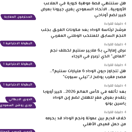
هل ستنتهي قصة موهبة كروية في الملاعب
الأوروبية.. الاتحاد السعودي يغري جيرونا بعرض
كبير لضم أوناحي
المحترفون المغاربة
4 دقيقة للقراءة
مرشح لرئاسة الوداد يعد مكونات الفريق بجلب
النجم السابق للمنتخب الوطني المغربي
البطولة الاحترافية 1
4 دقيقة للقراءة
عرض إماراتي بـ6 ملايير سنتيم لخطف نجم
“الماص” الذي ترعرع في الرجاء
البطولة الاحترافية 1
4 دقيقة للقراءة
هل تتجاوز ديون الوداد 6 مليارات سنتيم؟..
مصدر مقرب يوضح لـ”تيلي سبورت”
البطولة الاحترافية 1
4 دقيقة للقراءة
بعد تألقه في كأس العالم 2026.. كبير أوروبا
يتقدم بعرض مغرٍ للهلال لضم إبن الوداد
الدوري الايطالي
ياسين بونو
دوري روشن السعودي
4 دقيقة للقراءة
خلاف قديم بين عموتة ونجم الوداد قد يحرمه
من حمل قميص الأهلي
الدوري المصري الممتاز