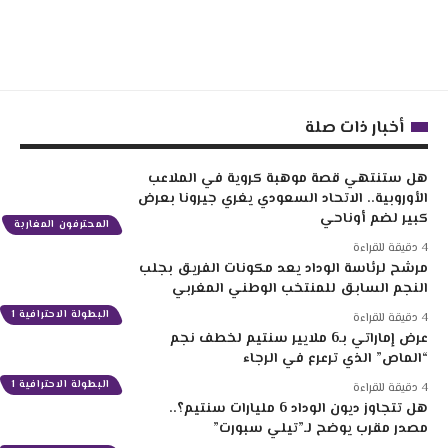
أخبار ذات صلة
هل ستنتهي قصة موهبة كروية في الملاعب
الأوروبية.. الاتحاد السعودي يغري جيرونا بعرض
كبير لضم أوناحي
المحترفون المغاربة
4 دقيقة للقراءة
مرشح لرئاسة الوداد يعد مكونات الفريق بجلب
النجم السابق للمنتخب الوطني المغربي
البطولة الاحترافية 1
4 دقيقة للقراءة
عرض إماراتي بـ6 ملايير سنتيم لخطف نجم
“الماص” الذي ترعرع في الرجاء
البطولة الاحترافية 1
4 دقيقة للقراءة
هل تتجاوز ديون الوداد 6 مليارات سنتيم؟..
مصدر مقرب يوضح لـ”تيلي سبورت”